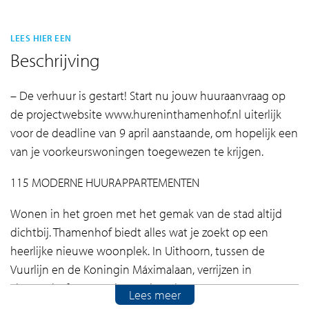
LEES HIER EEN
Beschrijving
– De verhuur is gestart! Start nu jouw huuraanvraag op
de projectwebsite www.hureninthamenhof.nl uiterlijk
voor de deadline van 9 april aanstaande, om hopelijk een
van je voorkeurswoningen toegewezen te krijgen.
115 MODERNE HUURAPPARTEMENTEN
Wonen in het groen met het gemak van de stad altijd
dichtbij. Thamenhof biedt alles wat je zoekt op een
heerlijke nieuwe woonplek. In Uithoorn, tussen de
Vuurlijn en de Koningin Máximalaan, verrijzen in
Thamenhof 115 moderne nieuwbouwappartementen
Lees meer
voor de sociale, middeldure en vrije sector verhuur. Hier