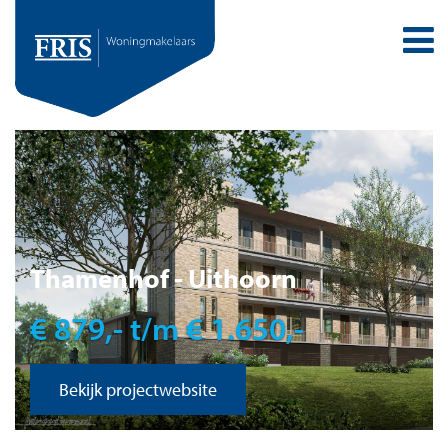
Thamenhof - Uithoorn
€ 879,- t/m € 1.650,-
Bekijk projectwebsite