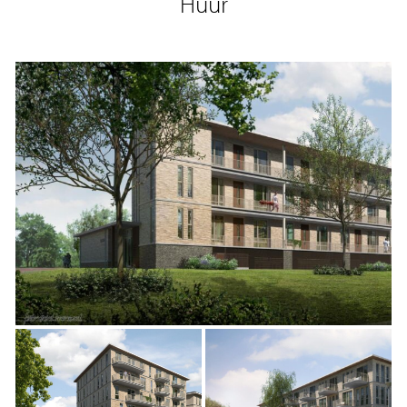
Huur
De woningen zijn er in varianten met één slaapkamer of
twee slaapkamers. Het woonoppervlak van de
appartementen varieert van 55 m² tot 100 m². De
woningen zijn verdeeld over twee verschillende
complexen en er zijn in totaal 85 beschikbare
parkeerplekken.
DE MAGIE VAN HET GROENE HART
Als je woont in Thamenhof zie en beleef je dagelijks de
magie van het Groene Hart. Je loopt vanuit je voordeur
zo het groen in. Als je wandelt over het nabijgelegen
kronkelende dijkweggetje de Vuurlijn, ga je op in de rijke
historie van de streek. Dit was ooit de plek waar troepen
zich ongezien voor de vijand van het ene fort naar het
andere verplaatsten.