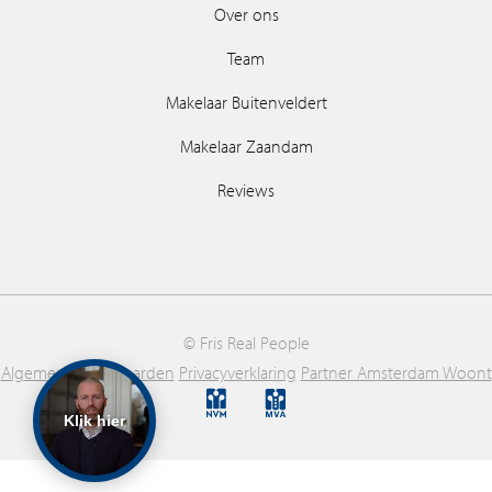
Over ons
Team
Makelaar Buitenveldert
Makelaar Zaandam
Reviews
© Fris Real People
Algemene voorwaarden
Privacyverklaring
Partner Amsterdam Woont
Klik hier