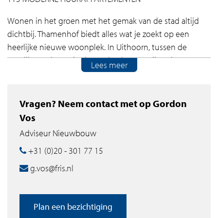
Wonen in het groen met het gemak van de stad altijd
dichtbij. Thamenhof biedt alles wat je zoekt op een
heerlijke nieuwe woonplek. In Uithoorn, tussen de
Vuurlijn en de Koningin Máximalaan, verrijzen in
Lees meer
Thamenhof 115 moderne nieuwbouwappartementen
voor de sociale, middeldure en vrije sector verhuur. Hier
wordt het heerlijk wonen voor starters, doorstromers en
Vragen? Neem contact met op Gordon
vitale ouderen. Midden in de randstad en het Groene
Vos
Hart, dicht bij belangrijke voorzieningen en uitvalswegen
Adviseur Nieuwbouw
naar Amsterdam, Utrecht, Amstelveen en de rest van
+31 (0)20 - 301 77 15
Nederland.
g.vos@fris.nl
In Thamenhof krijg je een modern licht thuis, met een
heerlijk eigen balkon. Lekker relaxen in je ruime
woonkamer, culinair aan de slag in je moderne keuken
Plan een bezichtiging
en genieten in je complete badkamer. Je hebt één of