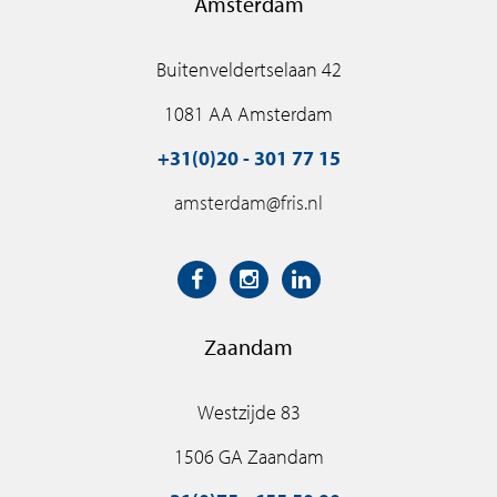
Amsterdam
BELANGSTELLING?
Zie jij jezelf al wonen in Thamenhof? Registreer je dan nu
Buitenveldertselaan 42
en maak kans op een toewijzing op een van de laatste
1081 AA Amsterdam
beschikbare appartementen!
+31(0)20 - 301 77 15
amsterdam@fris.nl
Zaandam
Westzijde 83
1506 GA Zaandam