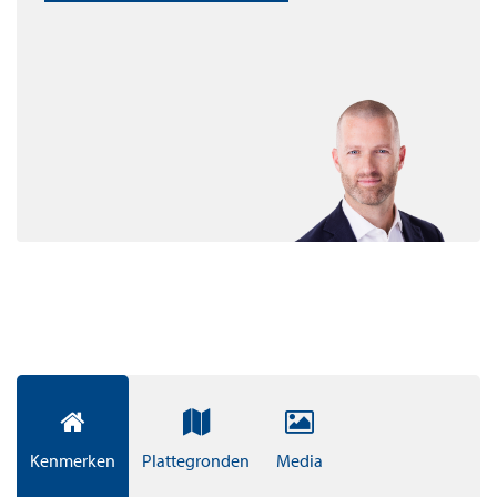
twee comfortabele slaapkamer(s). Met een praktische
inpandige berging en parkeerplekken onder de pergola
of in de ondergrondse parkeergarage.
VOORZIENINGEN
In Thamenhof woon je dicht bij alle denkbare
voorzieningen, zoals basis- en middelbaar onderwijs,
(sport)verenigingen en winkelcentra Amstelplein en
Zijdelwaard. Ook de gezellige jachthaven van Uithoorn
en de horeca in het dorpscentrum zijn in de buurt.
Thamenhof is wonen en leven in het groen met het
gemak van alle voorzieningen dichtbij.
SOCIALE-, MIDDELDURE EN VRIJE-SECTOR
APPARTEMENTEN
Kenmerken
Plattegronden
Media
Thamenhof biedt inclusief wonen voor iedereen en