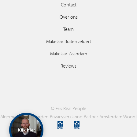
Contact
Over ons
Team
Makelaar Buitenveldert
Makelaar Zaandam
Reviews
© Fris Real People
Algemene voorwaarden
Privacyverklaring
Partner Amsterdam Woont
Klik hier