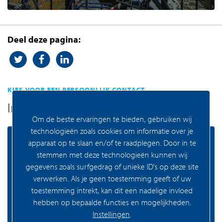
Deel deze pagina:
KIES VOOR EEN PERSOONLIJK CONTACT
Informatie nodig?
Om de beste ervaringen te bieden, gebruiken wij
technologieën zoals cookies om informatie over je
apparaat op te slaan en/of te raadplegen. Door in te
Amsterdam
stemmen met deze technologieën kunnen wij
gegevens zoals surfgedrag of unieke ID's op deze site
verwerken. Als je geen toestemming geeft of uw
FRIS Woningmakelaars Amsterdam
toestemming intrekt, kan dit een nadelige invloed
hebben op bepaalde functies en mogelijkheden.
Buitenveldertselaan 42
Instellingen
.
1081 AA Amsterdam