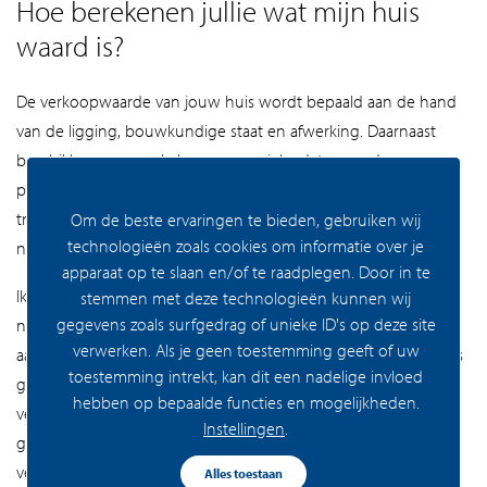
Hoe berekenen jullie wat mijn huis
waard is?
De verkoopwaarde van jouw huis wordt bepaald aan de hand
van de ligging, bouwkundige staat en afwerking. Daarnaast
beschikken onze makelaars over unieke data over de
prijsontwikkeling van woningen uit jouw buurt en recente
transacties van vergelijkbare huizen. Zo kunnen ze zeer
Om de beste ervaringen te bieden, gebruiken wij
technologieën zoals cookies om informatie over je
nauwkeurig de waarde van jouw huis berekenen.
apparaat op te slaan en/of te raadplegen. Door in te
Ik ben benieuwd hoeveel mijn huis waard is, maar weet nog
stemmen met deze technologieën kunnen wij
gegevens zoals surfgedrag of unieke ID's op deze site
niet zeker of ik het wil verkopen. Kan ik een waardebepaling
verwerken. Als je geen toestemming geeft of uw
aanvragen? Uiteindelijk bepaal je zelf of en aan wie je jouw huis
toestemming intrekt, kan dit een nadelige invloed
gaat verkopen. Hoewel wij je natuurlijk graag helpen bij de
hebben op bepaalde functies en mogelijkheden.
verkoop van jouw huis, zitten er aan onze waardebepalingen
Instellingen
.
geen vervolgverplichtingen. Een gesprek met één van onze
verkoopmakelaars is dus geheel vrijblijvend!
Alles toestaan