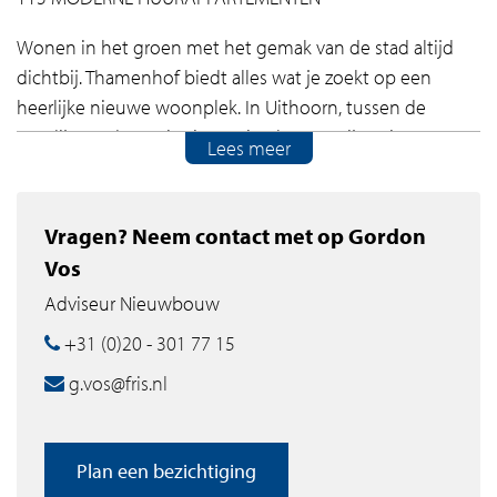
Wonen in het groen met het gemak van de stad altijd
dichtbij. Thamenhof biedt alles wat je zoekt op een
heerlijke nieuwe woonplek. In Uithoorn, tussen de
Vuurlijn en de Koningin Máximalaan, verrijzen in
Lees meer
Thamenhof 115 moderne nieuwbouwappartementen
voor de sociale, middeldure en vrije sector verhuur. Hier
wordt het heerlijk wonen voor starters, doorstromers en
Vragen? Neem contact met op Gordon
vitale ouderen. Midden in de randstad en het Groene
Vos
Hart, dicht bij belangrijke voorzieningen en uitvalswegen
Adviseur Nieuwbouw
naar Amsterdam, Utrecht, Amstelveen en de rest van
+31 (0)20 - 301 77 15
Nederland.
g.vos@fris.nl
In Thamenhof krijg je een modern licht thuis, met een
heerlijk eigen balkon. Lekker relaxen in je ruime
woonkamer, culinair aan de slag in je moderne keuken
Plan een bezichtiging
en genieten in je complete badkamer. Je hebt één of