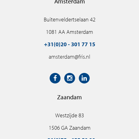
Amsterdam
BELANGSTELLING?
Zie jij jezelf al wonen in Thamenhof? Registreer je dan nu
Buitenveldertselaan 42
en maak kans op een toewijzing op een van de laatste
1081 AA Amsterdam
beschikbare appartementen!
+31(0)20 - 301 77 15
amsterdam@fris.nl
Zaandam
Westzijde 83
1506 GA Zaandam