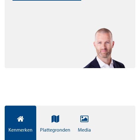
twee comfortabele slaapkamer(s). Met een praktische
inpandige berging en parkeerplekken onder de pergola
of in de ondergrondse parkeergarage.
VOORZIENINGEN
In Thamenhof woon je dicht bij alle denkbare
voorzieningen, zoals basis- en middelbaar onderwijs,
(sport)verenigingen en winkelcentra Amstelplein en
Zijdelwaard. Ook de gezellige jachthaven van Uithoorn
en de horeca in het dorpscentrum zijn in de buurt.
Thamenhof is wonen en leven in het groen met het
gemak van alle voorzieningen dichtbij.
SOCIALE-, MIDDELDURE EN VRIJE-SECTOR
APPARTEMENTEN
Kenmerken
Plattegronden
Media
Thamenhof biedt inclusief wonen voor iedereen en