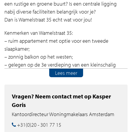
een rustige en groene buurt? Is een centrale ligging
nabij diverse faciliteiten belangrijk voor je?
Dan is Wamelstraat 35 echt wat voor jou!
Kenmerken van Wamelstraat 35:
– ruim appartement met optie voor een tweede
slaapkamer;
– zonnig balkon op het westen;
– gelegen op de 3e verdieping van een kleinschalig
complex;
Lees meer
– groene en rustige woonomgeving;
– op loopafstand van winkelcentrum Gein en nabij
Vragen? Neem contact met op Kasper
Reigersbos;
Goris
– uitstekende bereikbaarheid met zowel auto als
openbaar vervoer;
Kantoordirecteur Woningmakelaars Amsterdam
– voldoende (gratis) parkeergelegenheid in de buurt.
+31(0)20 - 301 77 15