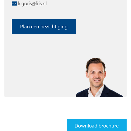
Is Wamelstraat 35 iets voor jou?
k.goris@fris.nl
In combinatie met de foto’s krijg je een goed beeld van
de mogelijkheden!
Plan een bezichtiging
Wonen in een rustige en groene omgeving met alles
binnen handbereik, Wamelstraat 35 is een luxe en goed
ingedeeld appartement gelegen op de 3e en bovenste
verdieping van een appartementen gebouw in de wijk
Gein. het appartement is gesitueerd op korte afstand van
de A9, A1, A2 en A10. Metrostation Gein en
busverbindingen zijn op loopafstand. Voor ontspanning
kan je gaan wandelen, joggen, picknicken of zwemmen
bij de Gaasperplas. Bovenop de A9 bevindt zich het
Brasapark, qua grootte 2x het Vondelpark! Op ca. 5
minuten lopen ligt een grote sportschool en vind je alle
winkels voor je dagelijkse boodschappen. Basisscholen
en scholen voor voortgezet onderwijs zijn in de directe
Download brochure