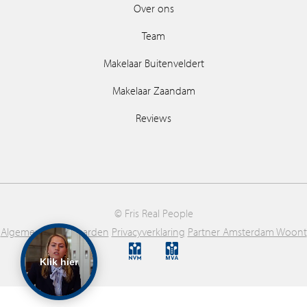
Over ons
Team
Makelaar Buitenveldert
Makelaar Zaandam
Reviews
© Fris Real People
Algemene voorwaarden
Privacyverklaring
Partner Amsterdam Woont
Klik hier