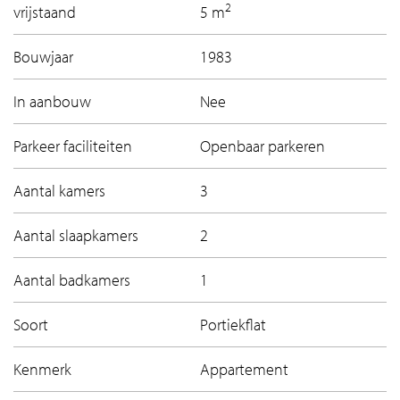
2
vrijstaand
5 m
– erfpacht afgekocht t/m 30 september 2033;
– servicekosten ca. € 109,– per maand;
Bouwjaar
1983
– oplevering in overleg.
In aanbouw
Nee
Een rondleiding door dit lichte en luxe appartement?
Neem contact met ons op, dan laten we je Wamelstraat
Parkeer faciliteiten
Openbaar parkeren
35 graag van binnen zien!
Aantal kamers
3
Aantal slaapkamers
2
Aantal badkamers
1
Soort
Portiekflat
Kenmerk
Appartement