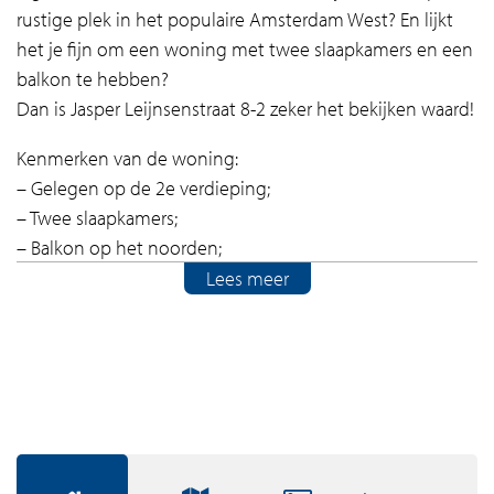
rustige plek in het populaire Amsterdam West? En lijkt
het je fijn om een woning met twee slaapkamers en een
balkon te hebben?
Dan is Jasper Leijnsenstraat 8-2 zeker het bekijken waard!
Kenmerken van de woning:
– Gelegen op de 2e verdieping;
– Twee slaapkamers;
– Balkon op het noorden;
– Keuken en slaapkamers met toegang tot het balkon;
Lees meer
– Badkamer met douche en wastafel;
– Appartement dat naar eigen smaak gemoderniseerd
kan worden;
Is Jasper Leijnsenstraat 8-2 iets voor jou?
In combinatie met de foto’s geven we je hieronder alvast
een indruk van deze woning.