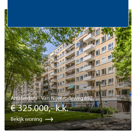
Beschikbaar
Amsterdam - Van Nijenrodeweg 652
€ 325.000,- k.k.
Bekijk woning