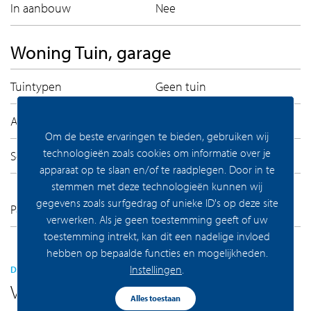
In aanbouw
Nee
Woning Tuin, garage
Tuintypen
Geen tuin
Achterom
Nee
Om de beste ervaringen te bieden, gebruiken wij
technologieën zoals cookies om informatie over je
Soorten
Geen garage
apparaat op te slaan en/of te raadplegen. Door in te
stemmen met deze technologieën kunnen wij
Openbaar parkeren,
gegevens zoals surfgedrag of unieke ID's op deze site
Parkeer faciliteiten
Parkeervergunningen
verwerken. Als je geen toestemming geeft of uw
toestemming intrekt, kan dit een nadelige invloed
hebben op bepaalde functies en mogelijkheden.
Instellingen
.
DEZE VIND JE VAST LEUK
Vergelijkaar aanbod
Alles toestaan