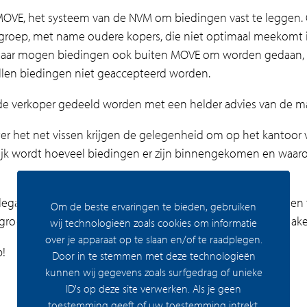
OVE, het systeem van de NVM om biedingen vast te leggen. O
 groep, met name oudere kopers, die niet optimaal meekomt i
elaar mogen biedingen ook buiten MOVE om worden gedaan, m
llen biedingen niet geaccepteerd worden.
 de verkoper gedeeld worden met een helder advies van de ma
er het net vissen krijgen de gelegenheid om op het kantoor v
elijk wordt hoeveel biedingen er zijn binnengekomen en waar
ega makelaars kunnen motiveren om ook de eerste stappen t
Om de beste ervaringen te bieden, gebruiken
sgroep die veroorzaakt wordt door een zeer kleine groep makel
wij technologieën zoals cookies om informatie
over je apparaat op te slaan en/of te raadplegen.
!
Door in te stemmen met deze technologieën
kunnen wij gegevens zoals surfgedrag of unieke
ID's op deze site verwerken. Als je geen
toestemming geeft of uw toestemming intrekt,