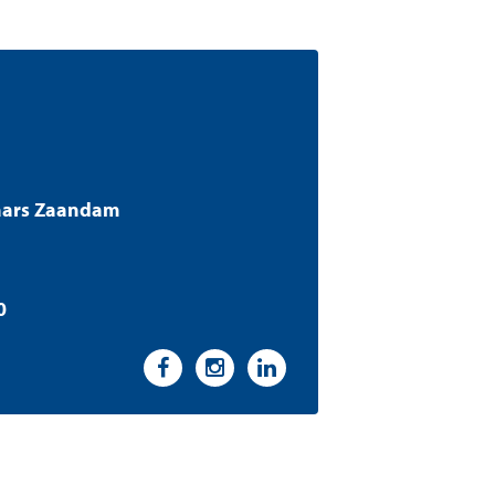
aars Zaandam
0