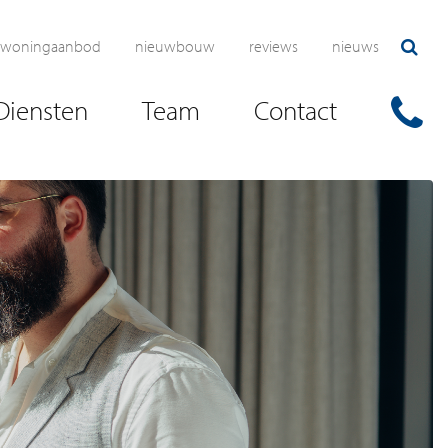
woningaanbod
nieuwbouw
reviews
nieuws
Diensten
Team
Contact