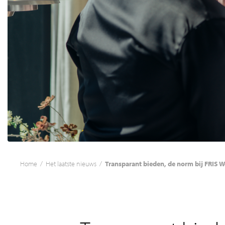
Home
/
Het laatste nieuws
/
Transparant bieden, de norm bij FRIS