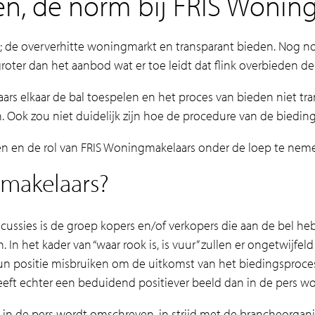
en, de norm bij FRIS Wonin
; de oververhitte woningmarkt en transparant bieden. Nog n
 groter dan het aanbod wat er toe leidt dat flink overbieden 
aars elkaar de bal toespelen en het proces van bieden niet t
Ook zou niet duidelijk zijn hoe de procedure van de bieding
n en de rol van FRIS Woningmakelaars onder de loep te nem
 makelaars?
 discussies is de groep kopers en/of verkopers die aan de bel
. In het kader van “waar rook is, is vuur” zullen er ongetwijfel
un positie misbruiken om de uitkomst van het biedingsproce
eft echter een beduidend positiever beeld dan in de pers wo
s in de pers wordt omschreven, in strijd met de brancheorgan