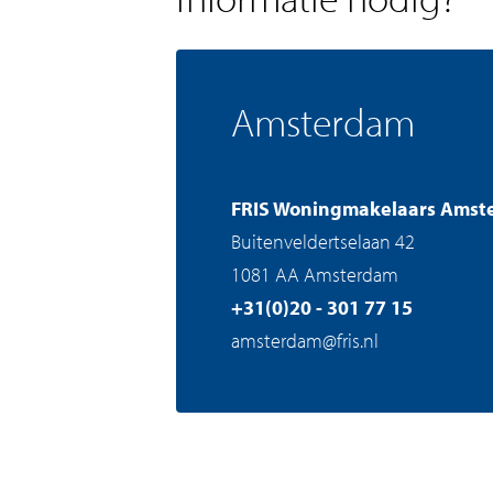
Amsterdam
FRIS Woningmakelaars Amst
Buitenveldertselaan 42
1081 AA Amsterdam
+31(0)20 - 301 77 15
amsterdam@fris.nl