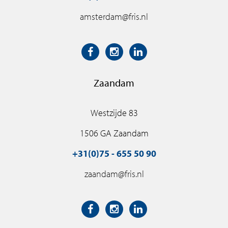
Zie jij jezelf al wonen in Thamenhof? Schrijf je in voor de
amsterdam@fris.nl
nieuwsbrief via de projectwebsite en we houden je op
de hoogte van de laatste ontwikkelingen. Voor vragen
kun je mailen naar nieuwbouw@fris.nl.
Zaandam
Westzijde 83
1506 GA Zaandam
+31(0)75 - 655 50 90
zaandam@fris.nl