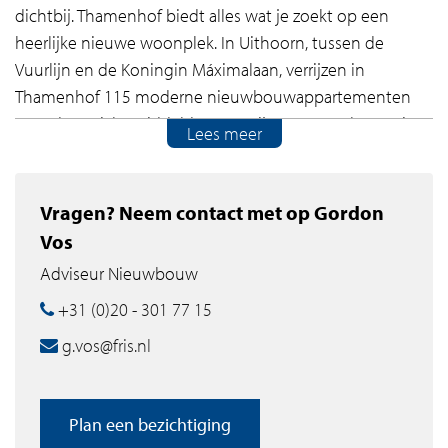
dichtbij. Thamenhof biedt alles wat je zoekt op een
heerlijke nieuwe woonplek. In Uithoorn, tussen de
Vuurlijn en de Koningin Máximalaan, verrijzen in
Thamenhof 115 moderne nieuwbouwappartementen
voor de sociale, middeldure en vrije sector verhuur. Hier
Lees meer
wordt het heerlijk wonen voor starters, doorstromers en
vitale ouderen. Midden in de randstad en het Groene
Hart, dicht bij belangrijke voorzieningen en uitvalswegen
Vragen? Neem contact met op Gordon
naar Amsterdam, Utrecht, Amstelveen en de rest van
Vos
Nederland.
Adviseur Nieuwbouw
In Thamenhof krijg je een modern licht thuis, met een
+31 (0)20 - 301 77 15
heerlijk eigen balkon. Lekker relaxen in je ruime
g.vos@fris.nl
woonkamer, culinair aan de slag in je moderne keuken
en genieten in je complete badkamer. Je hebt één of
twee comfortabele slaapkamer(s). Met een praktische
Plan een bezichtiging
inpandige berging en parkeerplekken onder de pergola