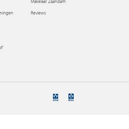
Makelaar Zaandam
oningen
Reviews
of