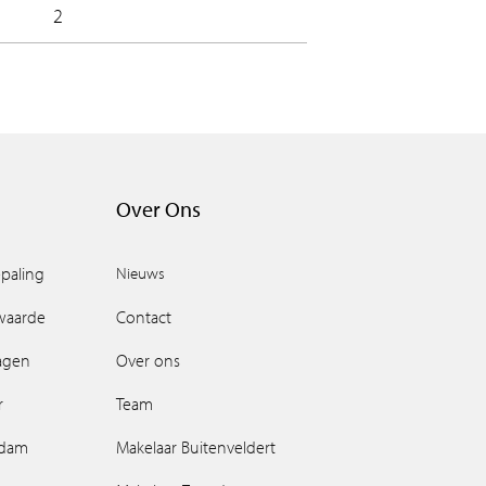
2
Over Ons
paling
Nieuws
waarde
Contact
ragen
Over ons
r
Team
ndam
Makelaar Buitenveldert