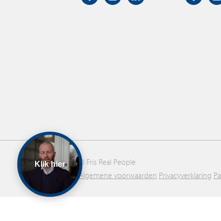
© Fris Real People
Klik hier
Algemene voorwaarden
Privacyverklaring
P