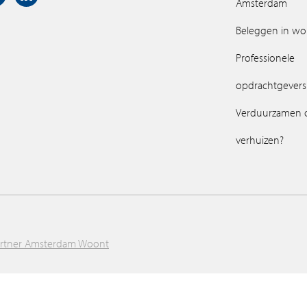
Amsterdam
Beleggen in w
Professionele
opdrachtgevers
Verduurzamen 
verhuizen?
artner Amsterdam Woont