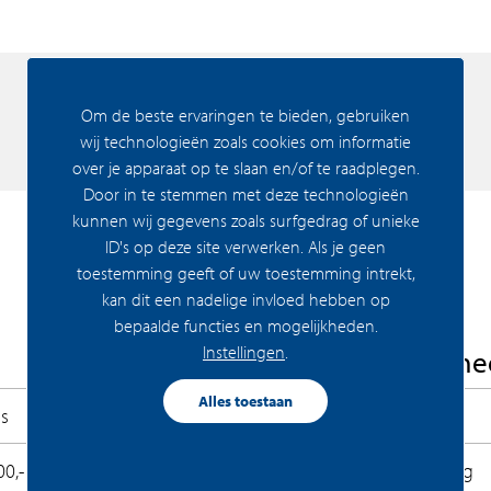
 te groeien. Zo werd het park het epicentrum
Om de beste ervaringen te bieden, gebruiken
een waterpartij, een groen middelpunt voor de
Media
wij technologieën zoals cookies om informatie
 flaneerpark, een voetbalpark of een
over je apparaat op te slaan en/of te raadplegen.
et park de kinderboerderij, de dierenweide, het
Door in te stemmen met deze technologieën
kunnen wij gegevens zoals surfgedrag of unieke
ID's op deze site verwerken. Als je geen
toestemming geeft of uw toestemming intrekt,
kan dit een nadelige invloed hebben op
ijk klaar is. Voor de belangrijkste voorzieningen
bepaalde functies en mogelijkheden.
centrum, om de hoek liggen scholen en
Instellingen
.
Woning Algeme
erenigingen voor van alles en nog wat. Ook leuk
Alles toestaan
s
Bouwrijp
00,-
Permanente bewoning