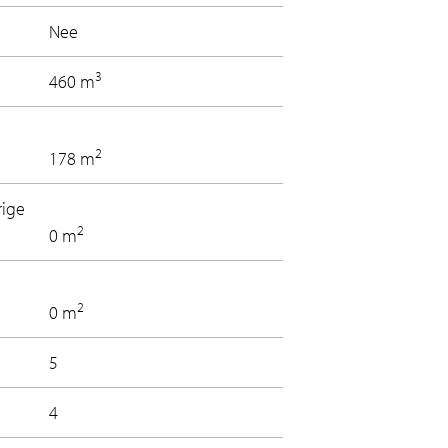
Nee
3
460 m
2
178 m
rige
2
0 m
2
0 m
5
4