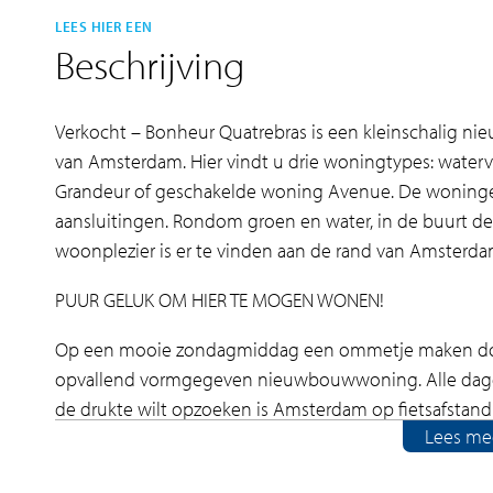
LEES HIER EEN
Beschrijving
Verkocht – Bonheur Quatrebras is een kleinschalig n
van Amsterdam. Hier vindt u drie woningtypes: water
Grandeur of geschakelde woning Avenue. De woninge
aansluitingen. Rondom groen en water, in de buurt de
woonplezier is er te vinden aan de rand van Amsterda
PUUR GELUK OM HIER TE MOGEN WONEN!
Op een mooie zondagmiddag een ommetje maken door
opvallend vormgegeven nieuwbouwwoning. Alle dageli
de drukte wilt opzoeken is Amsterdam op fietsafstand
Lees me
Zeg nu zelf, dan mág je ‘Bonheur’ heten als kleinscha
mogen wonen grenzend aan een groen binnengebied