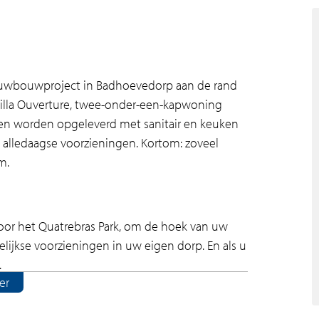
ieuwbouwproject in Badhoevedorp aan de rand
villa Ouverture, twee-onder-een-kapwoning
n worden opgeleverd met sanitair en keuken
 alledaagse voorzieningen. Kortom: zoveel
m.
 het Quatrebras Park, om de hoek van uw
jkse voorzieningen in uw eigen dorp. En als u
.
er
lig nieuwbouwproject. Wat een geluk om hier te
.