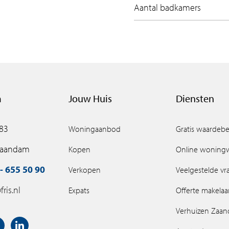
Aantal badkamers
m
Jouw Huis
Diensten
 83
Woningaanbod
Gratis waardebe
Zaandam
Kopen
Online woning
- 655 50 90
Verkopen
Veelgestelde v
ris.nl
Expats
Offerte makelaa
Verhuizen Zaa