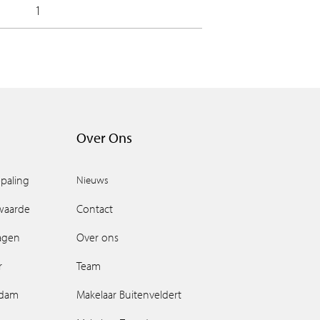
1
Over Ons
paling
Nieuws
waarde
Contact
ragen
Over ons
r
Team
ndam
Makelaar Buitenveldert