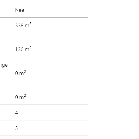
Nee
3
338 m
2
130 m
rige
2
0 m
2
0 m
4
3