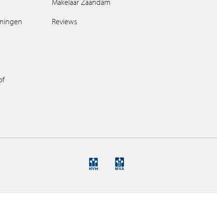
Makelaar Zaandam
oningen
Reviews
of