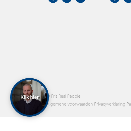
© Fris Real People
Klik hier
Algemene voorwaarden
Privacyverklaring
P