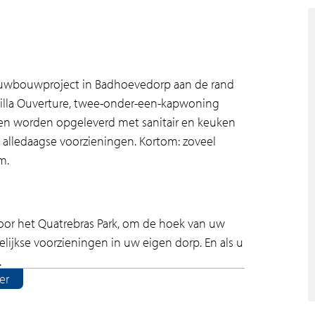
ieuwbouwproject in Badhoevedorp aan de rand
villa Ouverture, twee-onder-een-kapwoning
n worden opgeleverd met sanitair en keuken
 alledaagse voorzieningen. Kortom: zoveel
m.
 het Quatrebras Park, om de hoek van uw
jkse voorzieningen in uw eigen dorp. En als u
.
er
lig nieuwbouwproject. Wat een geluk om hier te
.