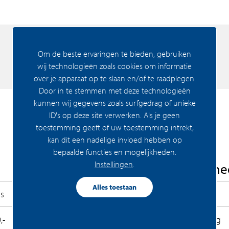
 te groeien. Zo werd het park het epicentrum
Om de beste ervaringen te bieden, gebruiken
een waterpartij, een groen middelpunt voor de
Media
wij technologieën zoals cookies om informatie
 flaneerpark, een voetbalpark of een
over je apparaat op te slaan en/of te raadplegen.
et park de kinderboerderij, de dierenweide, het
Door in te stemmen met deze technologieën
kunnen wij gegevens zoals surfgedrag of unieke
ID's op deze site verwerken. Als je geen
toestemming geeft of uw toestemming intrekt,
kan dit een nadelige invloed hebben op
ijk klaar is. Voor de belangrijkste voorzieningen
bepaalde functies en mogelijkheden.
centrum, om de hoek liggen scholen en
Instellingen
.
Woning Algeme
erenigingen voor van alles en nog wat. Ook leuk
Alles toestaan
s
Bouwrijp
,-
Permanente bewoning