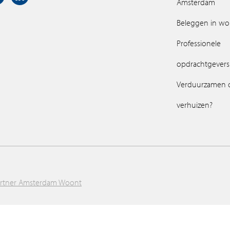
Amsterdam
Beleggen in w
Professionele
opdrachtgevers
Verduurzamen 
verhuizen?
artner Amsterdam Woont