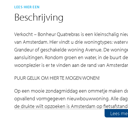
LEES HIER EEN
Beschrijving
Verkocht – Bonheur Quatrebras is een kleinschalig n
van Amsterdam. Hier vindt u drie woningtypes: water
Grandeur of geschakelde woning Avenue. De woninge
aansluitingen. Rondom groen en water, in de buurt de
woonplezier is er te vinden aan de rand van Amsterda
PUUR GELUK OM HIER TE MOGEN WONEN!
Op een mooie zondagmiddag een ommetje maken door
opvallend vormgegeven nieuwbouwwoning. Alle dageli
de drukte wilt opzoeken is Amsterdam op fietsafstand
Lees me
Zeg nu zelf, dan mág je ‘Bonheur’ heten als kleinscha
mogen wonen grenzend aan een groen binnengebied