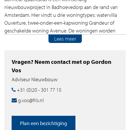
nieuwbouwproject in Badhoevedorp aan de rand van
Amsterdam. Hier vindt u drie woningtypes: watervilla
Ouverture, twee-onder-een-kapwoning Grandeur of
geschakelde woning Avenue. De woningen worden
opgeleverd met sanitair en keuken aansluitingen.
Lees meer
Rondom groen en water, in de buurt de alledaagse
voorzieningen. Kortom: zoveel woonplezier is er te
Vragen? Neem contact met op Gordon
vinden aan de rand van Amsterdam.
Vos
PUUR GELUK OM HIER TE MOGEN WONEN!
Adviseur Nieuwbouw
Op een mooie zondagmiddag een ommetje maken
+31 (0)20 - 301 77 15
door het Quatrebras Park, om de hoek van uw opvallend
g.vos@fris.nl
vormgegeven nieuwbouwwoning. Alle dagelijkse
voorzieningen in uw eigen dorp. En als u de drukte wilt
opzoeken is Amsterdam op fietsafstand.
Plan een bezichtiging