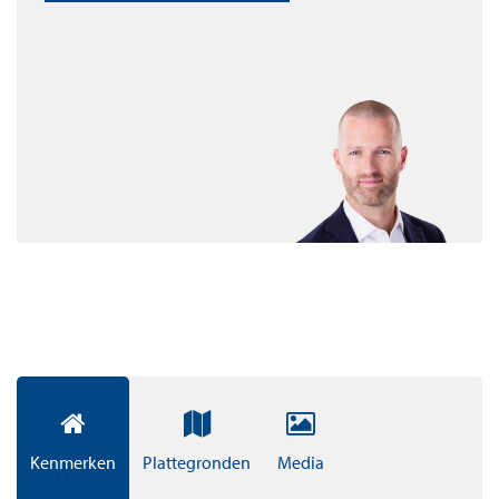
Zeg nu zelf, dan mág je ‘Bonheur’ heten als kleinschalig
nieuwbouwproject. Wat een geluk om hier te mogen
wonen grenzend aan een groen binnengebied.
QUATREBRAS PARK
Het al bestaande park in Quatrebras kreeg de kans om te
groeien. Zo werd het park het epicentrum van de
nieuwe wijk. Een hart met een grote weide en een
waterpartij, een groen middelpunt voor de woningen
rondom. Een wandelpark, een speelpark, een flaneerpark,
een voetbalpark of een picknickpark: wat u maar wilt.
Met in de schaduw van het park de kinderboerderij, de
dierenweide, het zwembad en de basisschool.
VOORZIENINGEN
Kenmerken
Plattegronden
Media
Ruim 500 woningen telt Quatrebras Park straks, als de