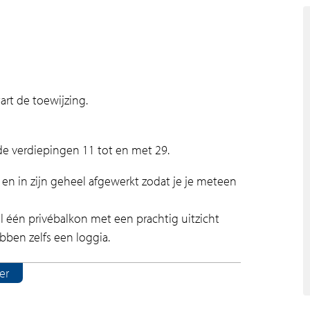
tart de toewijzing.
e verdiepingen 11 tot en met 29.
en in zijn geheel afgewerkt zodat je je meteen
l één privébalkon met een prachtig uitzicht
ben zelfs een loggia.
waar je kunt genieten van het overweldigende
er
nen composiet werkblad en alle benodigde