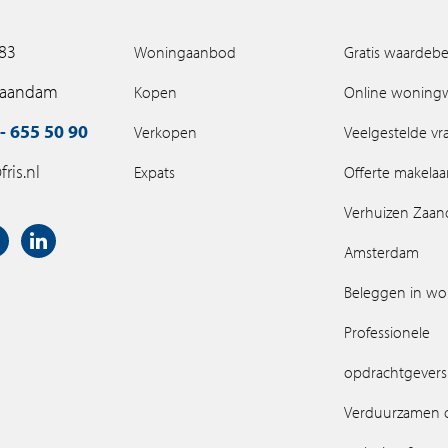
 83
Woningaanbod
Gratis waardebe
Zaandam
Kopen
Online woning
- 655 50 90
Verkopen
Veelgestelde v
ris.nl
Expats
Offerte makelaa
Verhuizen Zaa
Amsterdam
Beleggen in w
Professionele
opdrachtgevers
Verduurzamen 