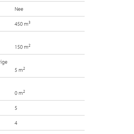
Nee
3
450 m
2
150 m
rige
2
5 m
2
0 m
5
4