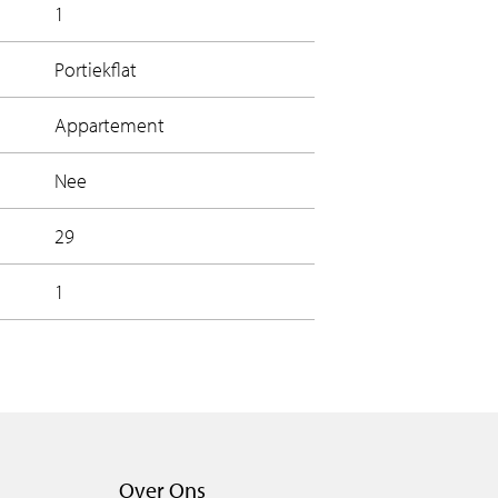
1
Portiekflat
Appartement
Nee
29
1
Over Ons