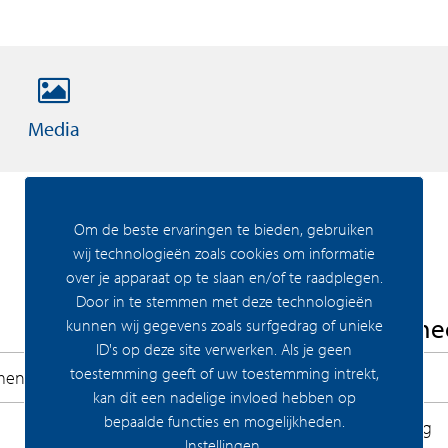
chtgekleurde houten vloerafwerking. Ook de
 woningtypes hebben een extra gastenbadkamer
Media
icekosten
Om de beste ervaringen te bieden, gebruiken
wij technologieën zoals cookies om informatie
over je apparaat op te slaan en/of te raadplegen.
Door in te stemmen met deze technologieën
Woning Algeme
kunnen wij gegevens zoals surfgedrag of unieke
ID's op deze site verwerken. Als je geen
toestemming geeft of uw toestemming intrekt,
ment
Bouwrijp
kan dit een nadelige invloed hebben op
elke hoek van het gebouw. Bij binnenkomst valt
bepaalde functies en mogelijkheden.
Permanente bewoning
 enorme ramen in de woonkamer geven je echt
Instellingen
.