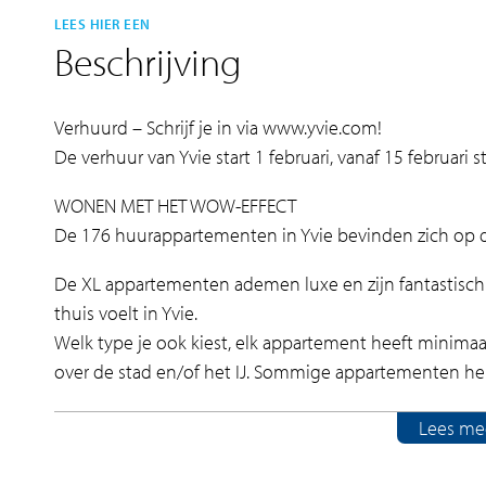
LEES HIER EEN
Beschrijving
Verhuurd – Schrijf je in via www.yvie.com!
De verhuur van Yvie start 1 februari, vanaf 15 februari s
WONEN MET HET WOW-EFFECT
De 176 huurappartementen in Yvie bevinden zich op d
De XL appartementen ademen luxe en zijn fantastisch 
thuis voelt in Yvie.
Welk type je ook kiest, elk appartement heeft minimaa
over de stad en/of het IJ. Sommige appartementen heb
De appartementen beschikken over een ruime living 
Lees me
uitzicht.
De grijs/witte Bruynzeel keuken heeft een natuurste