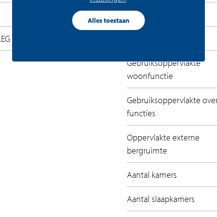
signtrap kun je nog een stap hoger. Vanuit
d
Recreatiewoning
terras op. Het terras is gedeeltelijk overdekt,
Alles toestaan
LEG
Inhoud
Gebruiksoppervlakte
geweldige huurappartementen met het beste
woonfunctie
n. Wat dacht je bijvoorbeeld van een dakterras
! In het naastgelegen Maritim hotel vind je
Gebruiksoppervlakte ove
chillende restaurants en bars voor een hapje en
functies
pa met sauna en zwembad. Komen er familie of
aritim Hotel. Blijven ze langer dan een
Oppervlakte externe
valsbasis om de stad te verkennen. We kunnen
bergruimte
Aantal kamers
Aantal slaapkamers