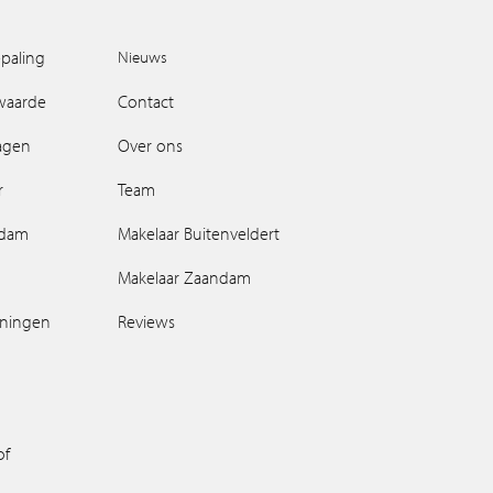
paling
Nieuws
waarde
Contact
ragen
Over ons
r
Team
ndam
Makelaar Buitenveldert
Makelaar Zaandam
oningen
Reviews
of