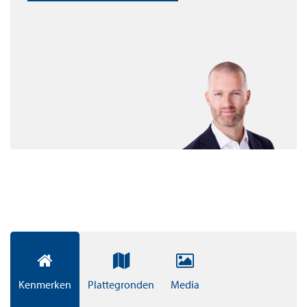
appartementen hebben zelfs een loggia. Alle
appartementen worden volledig afgewerkt opgeleverd.
De grijs/witte Bruynzeel keuken heeft een natuurstenen
composiet werkblad en alle benodigde apparatuur. De
grotere woningtypes hebben een extra gastenbadkamer
en toilet. Het lichtgekleurde vinyl parket in de S en M
appartementen geeft de appartementen de exclusieve
uitstraling van een houten vloer, maar is veel makkelijker
te onderhouden. Ook de muren zijn netjes afgewerkt
met wit stucwerk. Je voelt je dus meteen thuis in Yvie.
OVER YVIE
Ben je klaar voor puur woongenot? Naast de meest
geweldige huurappartementen met het beste uitzicht
van Amsterdam, heb ik nog veel meer te bieden. Wat
Kenmerken
Plattegronden
Media
dacht je bijvoorbeeld van een dakterras van 2.600m2? De