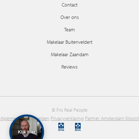
Contact
Over ons
Team
Makelaar Buitenveldert
Makelaar Zaandam
Reviews
© Fris Real People
Algemene voorwaarden
Privacyverklaring
Partner Amsterdam Woont
Klik hier