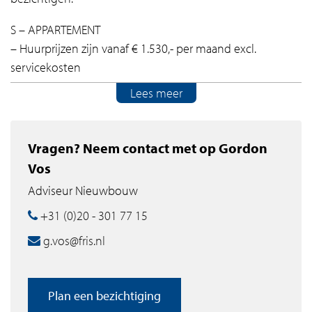
S – APPARTEMENT
– Huurprijzen zijn vanaf € 1.530,- per maand excl.
servicekosten
– Tussen 43.6m2 en 71.6m2
Lees meer
– Vloerverwarming
– Bruynzeelkeuken met inbouwapparatuur
– Badkamer met inloopdouche
Vragen? Neem contact met op Gordon
– Apart toilet
Vos
– 1 slaapkamers
Adviseur Nieuwbouw
– Privé balkon
+31 (0)20 - 301 77 15
WONEN MET HET WOW-EFFECT
g.vos@fris.nl
De 176 huurappartementen in Yvie bevinden zich op de
verdiepingen 11 tot en met 29. Welk type je ook kiest,
elk appartement heeft minimaal één privébalkon met
Plan een bezichtiging
een prachtig uitzicht over de stad en/of het IJ. Sommige