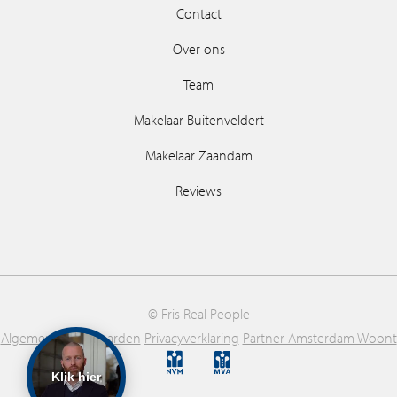
Contact
Over ons
Team
Makelaar Buitenveldert
Makelaar Zaandam
Reviews
© Fris Real People
Algemene voorwaarden
Privacyverklaring
Partner Amsterdam Woont
Klik hier