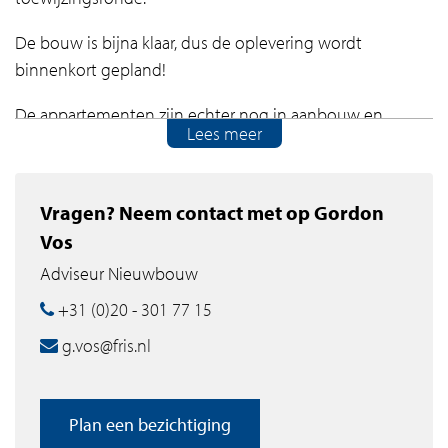
De bouw is bijna klaar, dus de oplevering wordt
binnenkort gepland!
De appartementen zijn echter nog in aanbouw en
Lees meer
daarom niet te bezichtigen.
De appartementen zijn in aanbouw en daarom niet te
Vragen? Neem contact met op Gordon
bezichtigen.
Vos
L – APPARTEMENT
Adviseur Nieuwbouw
– Huurprijzen zijn vanaf € 2.800,- per maand excl.
+31 (0)20 - 301 77 15
servicekosten
– Tussen 101.1m2 en 120.3m2
g.vos@fris.nl
– Vloerverwarming
– Bruynzeelkeuken met inbouwapparatuur
– Badkamer met bad en aparte inloopdouche
Plan een bezichtiging
– Gastenbadkamer en -toilet