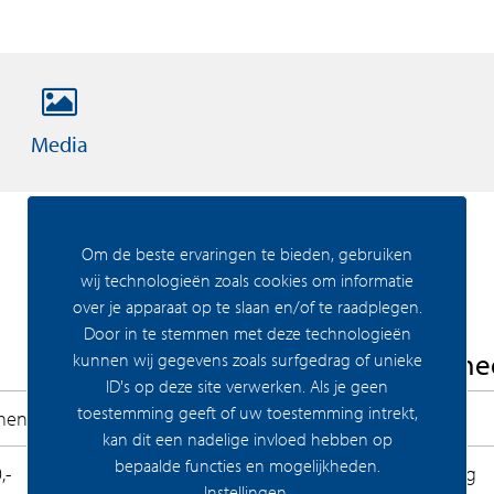
Media
Om de beste ervaringen te bieden, gebruiken
wij technologieën zoals cookies om informatie
over je apparaat op te slaan en/of te raadplegen.
Door in te stemmen met deze technologieën
Woning Algeme
kunnen wij gegevens zoals surfgedrag of unieke
ID's op deze site verwerken. Als je geen
toestemming geeft of uw toestemming intrekt,
ment
Bouwrijp
kan dit een nadelige invloed hebben op
bepaalde functies en mogelijkheden.
,-
Permanente bewoning
nende samenspel van vijf duurzame gebouwen geef
Instellingen
.