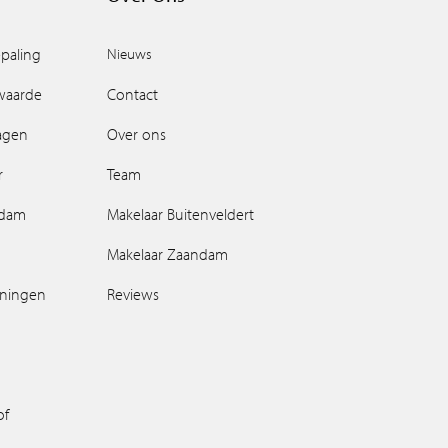
paling
Nieuws
waarde
Contact
ragen
Over ons
r
Team
ndam
Makelaar Buitenveldert
Makelaar Zaandam
oningen
Reviews
of