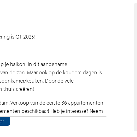
ring is Q1 2025!
op je balkon! In dit aangename
van de zon. Maar ook op de koudere dagen is
 woonkamer/keuken. Door de vele
n thuis creëren!
dam. Verkoop van de eerste 36 appartementen
artementen beschikbaar! Heb je interesse? Neem
ectwebsite briskamsterdam.nl. Inschrijven doe je
er
ount hebt aangemaakt kun je aangeven welk