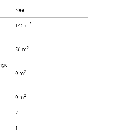
Nee
3
146 m
2
56 m
rige
2
0 m
2
0 m
2
1