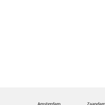
MEER INFORMATIE?
Kijk snel op de projectwebsite briskamsterdam.nl voor 
Amsterdam
Zaanda