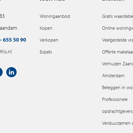
 83
Woningaanbod
Gratis waardebe
Zaandam
Kopen
Online woning
- 655 50 90
Verkopen
Veelgestelde v
ris.nl
Expats
Offerte makelaa
Verhuizen Zaa
Amsterdam
Beleggen in w
Professionele
opdrachtgevers
Verduurzamen 