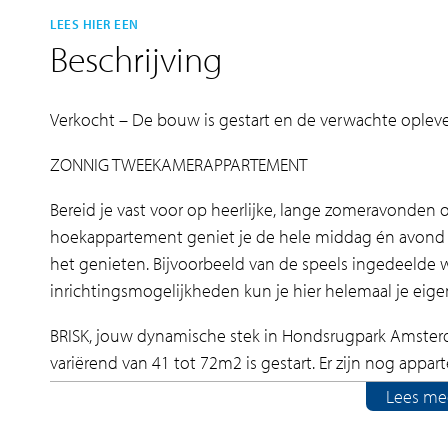
LEES HIER EEN
Beschrijving
Verkocht – De bouw is gestart en de verwachte opleve
ZONNIG TWEEKAMERAPPARTEMENT
Bereid je vast voor op heerlijke, lange zomeravonden 
hoekappartement geniet je de hele middag én avond 
het genieten. Bijvoorbeeld van de speels ingedeelde
inrichtingsmogelijkheden kun je hier helemaal je eige
BRISK, jouw dynamische stek in Hondsrugpark Amster
variërend van 41 tot 72m2 is gestart. Er zijn nog app
contact op met de makelaar of schrijf je in op de proj
Lees me
in de “Mijn Omgeving” van BRISK. Wanneer je een acc
appartement jouw 1e, 2e, 3e etc. voorkeur heeft.