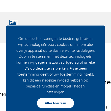
t uit meerdere gebouwen. De 18 verdiepingen
 Dock een unieke uitstraling. Grootstedelijk
an de toren is gereserveerd voor commerciële
Media
n komen appartementen. NDSM South Dock staat
Om de beste ervaringen te bieden, gebruiken
age en dankzij de bringme service in de lobby
wij technologieën zoals cookies om informatie
over je apparaat op te slaan en/of te raadplegen.
Door in te stemmen met deze technologieën
lichting maken het compleet. NDSM South Dock
kunnen wij gegevens zoals surfgedrag of unieke
borgenheid.
ID's op deze site verwerken. Als je geen
toestemming geeft of uw toestemming intrekt,
die alles uit het leven willen halen. In de
kan dit een nadelige invloed hebben op
Woning Algeme
, restaurants en alle voorzieningen voor je
bepaalde functies en mogelijkheden.
Instellingen
.
 met de pont ben je in tien minuten in het
ment
Bouwrijp
Alles toestaan
Permanente bewoning
. Direct aan het IJ schuin tegenover