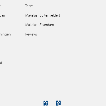
r
Team
ndam
Makelaar Buitenveldert
Makelaar Zaandam
oningen
Reviews
of