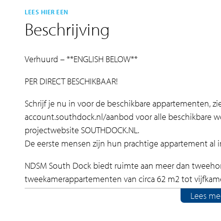
LEES HIER EEN
Beschrijving
Verhuurd – **ENGLISH BELOW**
PER DIRECT BESCHIKBAAR!
Schrijf je nu in voor de beschikbare appartementen, 
account.southdock.nl/aanbod voor alle beschikbare w
projectwebsite SOUTHDOCK.NL.
De eerste mensen zijn hun prachtige appartement al 
NDSM South Dock biedt ruimte aan meer dan tweeho
tweekamerappartementen van circa 62 m2 tot vijfkam
raampartijen halen het daglicht naar binnen, de buite
Lees me
gevoel van ruimte. De appartementen zijn slim inged
wordt benut. De afwerking is luxe en met veel aandac