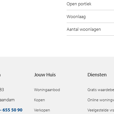
Open portiek
 flat!
Woonlaag
red flats. From two-room flats of around 62
dows bring in daylight, while the outdoor
Aantal woonlagen
he flats are cleverly arranged, making best use
e with great attention. The bathroom and kitchen
sists of several buildings. The 18-storey tower
pearance. Metropolitan and open, robust and
r commercial activities: offices, shops and
m
Jouw Huis
Diensten
South Dock also stands for convenience. There is
ice in the lobby, you will never miss a parcel
 83
Woningaanbod
Gratis waardebe
Zaandam
Kopen
Online woning
complete it. NDSM South Dock has the perfect
- 655 50 90
Verkopen
Veelgestelde v