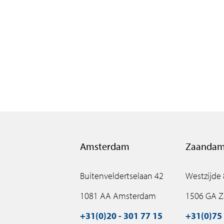
The first people have already moved into their beautiful
NDSM South Dock offers space for more than two hund
m2 to five-room flats of around 129 m2. The large win
spaces – a terrace or balcony – give a sense of space. T
of the available space. Finishing is luxurious and don
are fully equipped.
NDSM South Dock is located right on the water and con
and large windows give NDSM South Dock a unique ap
accessible. The ground floor of the tower is reserved fo
Amsterdam
Zaanda
catering establishments. Above it will be flats. NDSM 
an underground car park and thanks to the bringme serv
Buitenveldertselaan 42
Westzijde
again.
1081 AA Amsterdam
1506 GA 
The communal garden and cleverly designed lighting 
mix of liveliness, space and security.
+31(0)20 - 301 77 15
+31(0)75 