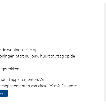
zie de woningzoeker op
oningen. Start nu jouw huuraanvraag op de
ingetrokken!
nderd appartementen. Van
erappartementen van circa 129 m2. De grote
nruimtes – een terras of balkon – geven een
er
eeld, waardoor de beschikbare ruimte optimaal
ht uitgevoerd. De badkamer en keuken zijn van