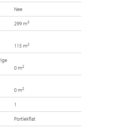
Nee
3
299 m
2
115 m
rige
2
0 m
2
0 m
1
Portiekflat