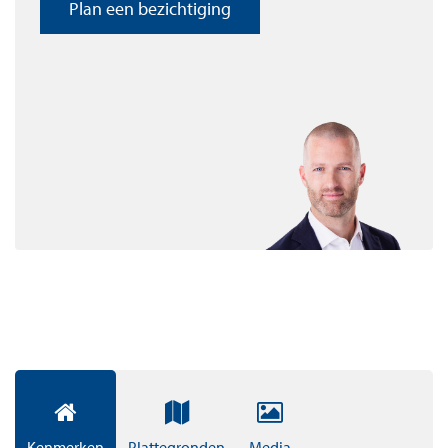
Plan een bezichtiging
meerdere gebouwen. De 18 verdiepingen hoge toren en
de grote raampartijen geven NDSM South Dock een
unieke uitstraling. Grootstedelijk en open, robuust en
toegankelijk. De begane grond van de toren is
gereserveerd voor commerciële activiteiten: kantoren,
winkels en horeca. Daarboven komen appartementen.
NDSM South Dock staat ook voor gemak. Zo is er een
ondergrondse parkeergarage en dankzij de bringme
service in de lobby mis je nooit meer een pakketje.
De gemeenschappelijke tuin en slim uitgekiende
verlichting maken het compleet. NDSM South Dock
heeft de perfecte mix van levendigheid, ruimte en
geborgenheid.
NDSM bruist van de energie, het is dé plek voor mensen
die alles uit het leven willen halen. In de directe
Kenmerken
Plattegronden
Media