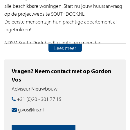
alle beschikbare woningen. Start nu jouw huuraanvraag
op de projectwebsite SOUTHDOCK.NL.
De eerste mensen zijn hun prachtige appartement al
ingetrokken!
NDSM South Dock biedt ruimte aan meer dan
Lees meer
tweehonderd appartementen. Van
tweekamerappartementen van circa 62 m2 tot
vijfkamerappartementen van circa 129 m2. De grote
Vragen? Neem contact met op Gordon
raampartijen halen het daglicht naar binnen, de
Vos
buitenruimtes – een terras of balkon – geven een gevoel
Adviseur Nieuwbouw
van ruimte. De appartementen zijn slim ingedeeld,
waardoor de beschikbare ruimte optimaal wordt benut.
+31 (0)20 - 301 77 15
De afwerking is luxe en met veel aandacht uitgevoerd.
g.vos@fris.nl
De badkamer en keuken zijn van alle gemakken voorzien.
NDSM South Dock ligt direct aan het water en bestaat uit