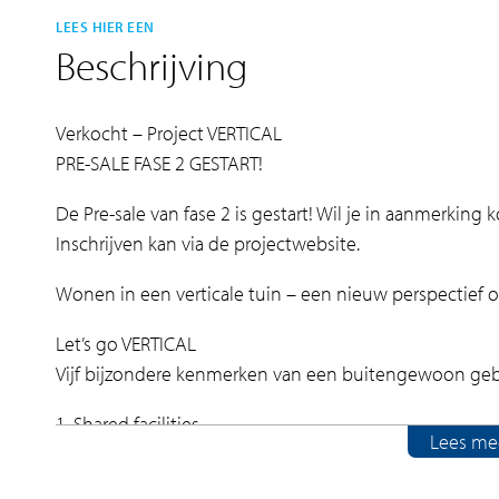
LEES HIER EEN
Beschrijving
Verkocht – Project VERTICAL
PRE-SALE FASE 2 GESTART!
De Pre-sale van fase 2 is gestart! Wil je in aanmerkin
Inschrijven kan via de projectwebsite.
Wonen in een verticale tuin – een nieuw perspectief 
Let’s go VERTICAL
Vijf bijzondere kenmerken van een buitengewoon g
1. Shared facilities
Lees me
VERTICAL gaat verder dan alleen wonen. Daarom bieden
en interessanter gaan maken. Met plekken waar je v