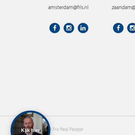
amsterdam@fris.nl
zaandam@f
© Fris Real People
Klik hier