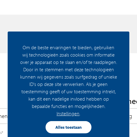
Chris Collaris Architects, studio Donna van
rchitecten werkten samen aan een bijzonder
imaat in de monocultuur van Sloterdijk.
Om de beste ervaringen te bieden, gebruiken
wij technologieën zoals cookies om informatie
over je apparaat op te slaan en/of te raadplegen.
 op hoogte met prachtig uitzicht. Het landschap
Door in te stemmen met deze technologieën
ar er is meer…
kunnen wij gegevens zoals surfgedrag of unieke
ID's op deze site verwerken. Als je geen
toestemming geeft of uw toestemming intrekt,
 vier verschillende woningtypes in zes
kan dit een nadelige invloed hebben op
Woning Algeme
an S tot XXXL. Dit is het nieuwe stedelijk
bepaalde functies en mogelijkheden.
zen.
Instellingen
.
ment
Permanente bewoning
Alles toestaan
,-
Recreatiewoning
trekken. ‘Nice to stay in, easy to go out’.