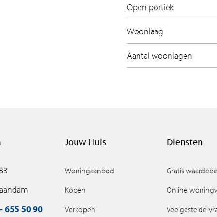
Open portiek
Woonlaag
Aantal woonlagen
m
Jouw Huis
Diensten
 83
Woningaanbod
Gratis waardebe
Zaandam
Kopen
Online woning
- 655 50 90
Verkopen
Veelgestelde v