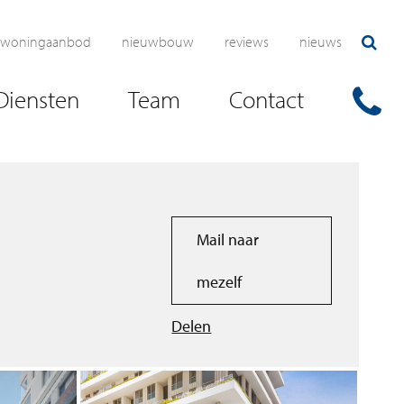
woningaanbod
nieuwbouw
reviews
nieuws
Diensten
Team
Contact
Mail naar
mezelf
Delen