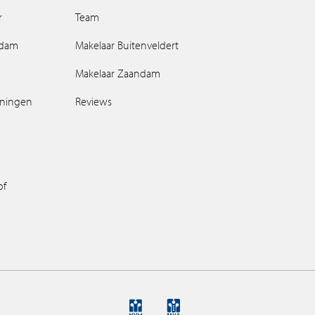
r
Team
ndam
Makelaar Buitenveldert
Makelaar Zaandam
oningen
Reviews
of