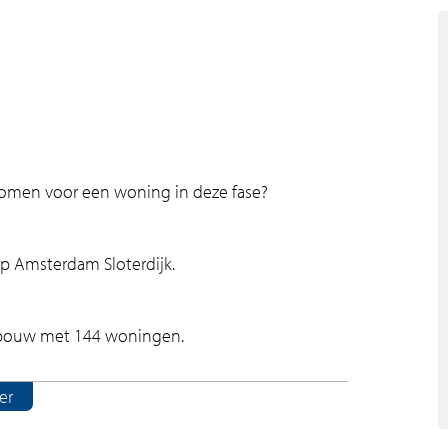
g komen voor een woning in deze fase?
op Amsterdam Sloterdijk.
ebouw met 144 woningen.
er
 we faciliteiten die jouw leven gemakkelijker
rienden of nieuwe mensen kunt ontmoeten of