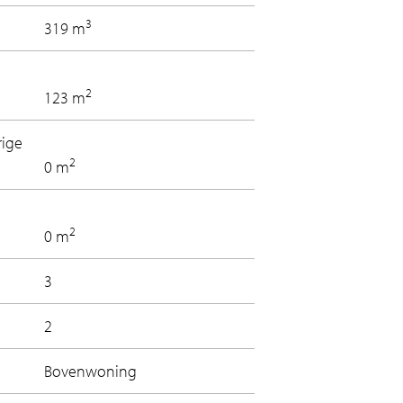
3
319 m
2
123 m
rige
2
0 m
2
0 m
3
2
Bovenwoning