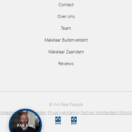
Contact
Over ons
Team
Makelaar Buitenveldert
Makelaar Zaandam
Reviews
© Fris Real People
Algemene voorwaarden
Privacyverklaring
Partner Amsterdam Woont
Klik hier