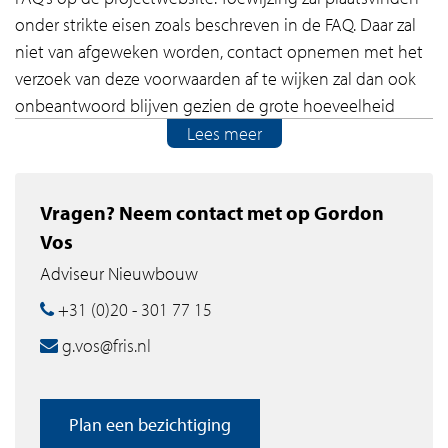
onder strikte eisen zoals beschreven in de FAQ. Daar zal
niet van afgeweken worden, contact opnemen met het
verzoek van deze voorwaarden af te wijken zal dan ook
onbeantwoord blijven gezien de grote hoeveelheid
aanvragen.
Lees meer
UNIEKE KENMERKEN THE NEWTON
Vragen? Neem contact met op Gordon
– Hoog afwerkingsniveau met vloer- en wandafwerking,
Vos
stompe deuren, natuurstenen vensterbanken,
Adviseur Nieuwbouw
gordijnrails, verlichting in badkamer, toilet en keuken
– Luxe greeploze keuken met Siemens
+31 (0)20 - 301 77 15
inbouwapparatuur en composiet aanrechtblad
g.vos@fris.nl
– Grote tegels in badkamers, badkamermeubel, spiegel,
glazen douchewand, regendouche en in enkele gevallen
een vrijstaand ligbad
Plan een bezichtiging
– Hoge (3.00m) plafonds tot zeer hoge plafonds op