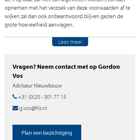
opnemen met het verzoek van deze voorwaarden af te
wijken zal dan ook onbeantwoord blijven gezien de
grote hoeveelheid aanvragen.
UNIEKE KENMERKEN THE NEWTON
Lees meer
– Hoog afwerkingsniveau met vloer- en wandafwerking,
stompe deuren, natuurstenen vensterbanken,
Vragen? Neem contact met op Gordon
gordijnrails, verlichting in badkamer, toilet en keuken
Vos
– Luxe greeploze keuken met Siemens
Adviseur Nieuwbouw
inbouwapparatuur en composiet aanrechtblad
– Grote tegels in badkamers, badkamermeubel, spiegel,
+31 (0)20 - 301 77 15
glazen douchewand, regendouche en in enkele gevallen
g.vos@fris.nl
een vrijstaand ligbad
– Hoge (3.00m) plafonds tot zeer hoge plafonds op
begane grond (> 3.00m)
Plan een bezichtiging