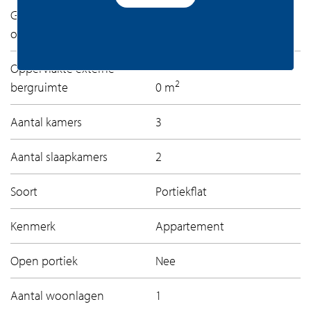
Gebruiksoppervlakte
2
overige functies
0 m
Oppervlakte externe
2
bergruimte
0 m
Aantal kamers
3
Aantal slaapkamers
2
Soort
Portiekflat
Kenmerk
Appartement
Open portiek
Nee
Aantal woonlagen
1