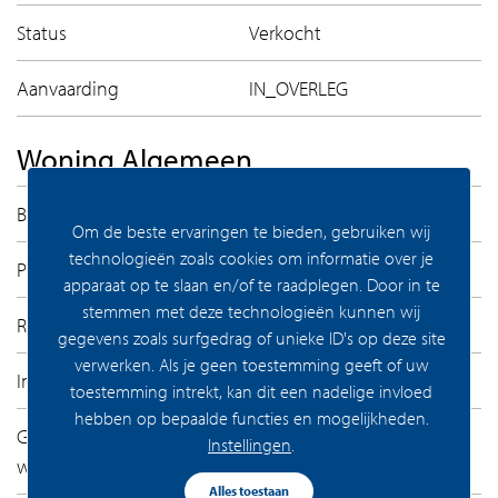
Status
Verkocht
Aanvaarding
IN_OVERLEG
Woning Algemeen
Bouwrijp
Nee
Om de beste ervaringen te bieden, gebruiken wij
technologieën zoals cookies om informatie over je
Permanente bewoning
Ja
apparaat op te slaan en/of te raadplegen. Door in te
stemmen met deze technologieën kunnen wij
Recreatiewoning
Nee
gegevens zoals surfgedrag of unieke ID's op deze site
verwerken. Als je geen toestemming geeft of uw
3
Inhoud
200 m
toestemming intrekt, kan dit een nadelige invloed
hebben op bepaalde functies en mogelijkheden.
Gebruiksoppervlakte
Instellingen
.
2
woonfunctie
66 m
Alles toestaan