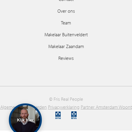
Over ons
Team
Makelaar Buitenveldert
Makelaar Zaandam
Reviews
© Fris Real People
Algemene voorwaarden
Privacyverklaring
Partner Amsterdam Woont
Klik hier