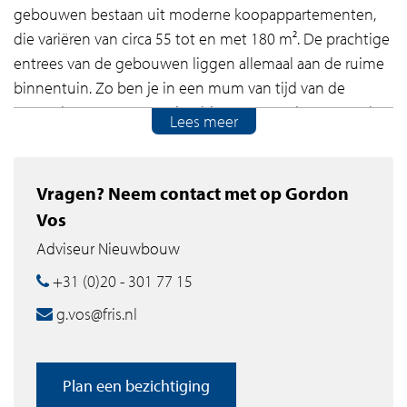
gebouwen bestaan uit moderne koopappartementen,
die variëren van circa 55 tot en met 180 m². De prachtige
entrees van de gebouwen liggen allemaal aan de ruime
binnentuin. Zo ben je in een mum van tijd van de
gezonde groene omgeving binnen en andersom. In de
Lees meer
garage onder de gebouwen is niet alleen rekening
gehouden met je eigen parkeerplaats, er is ook volop
ruimte gemaakt om je fietsen te stallen.
Vragen? Neem contact met op Gordon
Vos
Unwind & rewind!
Adviseur Nieuwbouw
Olympiade is gelegen aan de weidse sportvelden van
+31 (0)20 - 301 77 15
Amstelveen. De woningen hebben gezamenlijk een
g.vos@fris.nl
heerlijk groen park met een grootte van meer dan twee
voetbalvelden. In Olympiade kun je jouw actieve
levensstijl koppelen aan een gezonde woonomgeving
Plan een bezichtiging
met veel comfort, daglicht, groen én volop ruimte voor