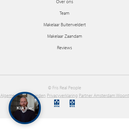
Over ons
Team
Makelaar Buitenveldert
Makelaar Zaandam
Reviews
© Fris Real People
Algemene voorwaarden
Privacyverklaring
Partner Amsterdam Woont
Klik hier