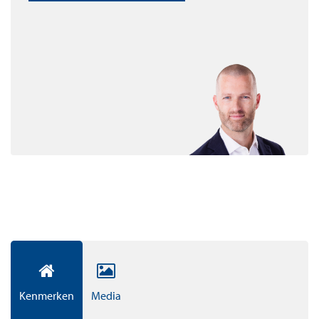
sport en ontspanning.
Appartementen
In totaal zijn er 194 appartementen en penthouses op
eigen grond te koop. De appartementen beginnen bij
circa 55 m² woonplezier. De verkoopprijzen beginnen
vanaf circa € 325.000,- vrij op naam. Dit is inclusief een
vaste parkeerplaats in de garage. Alle appartementen
zullen worden uitgerust met duurzame
vloerverwarming- en koeling, veel daglicht én
hoogwaardig sanitair en design keuken.
XL Apartments & Penthouses
De XL Apartements & Penthouse onderstrepen onze
ambities om uit te blinken in luxe. De riante living, de
Kenmerken
Media
luxe badkamer, de master bedroom met ruimte voor een