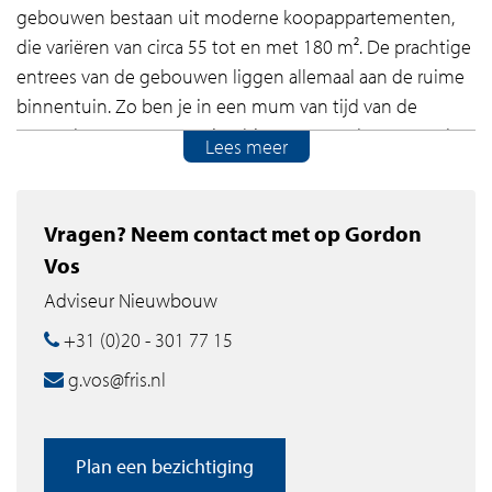
gebouwen bestaan uit moderne koopappartementen,
die variëren van circa 55 tot en met 180 m². De prachtige
entrees van de gebouwen liggen allemaal aan de ruime
binnentuin. Zo ben je in een mum van tijd van de
gezonde groene omgeving binnen en andersom. In de
Lees meer
garage onder de gebouwen is niet alleen rekening
gehouden met je eigen parkeerplaats, er is ook volop
ruimte gemaakt om je fietsen te stallen.
Vragen? Neem contact met op Gordon
Vos
Unwind & rewind!
Adviseur Nieuwbouw
Olympiade is gelegen aan de weidse sportvelden van
+31 (0)20 - 301 77 15
Amstelveen. De woningen hebben gezamenlijk een
g.vos@fris.nl
heerlijk groen park met een grootte van meer dan twee
voetbalvelden. In Olympiade kun je jouw actieve
levensstijl koppelen aan een gezonde woonomgeving
Plan een bezichtiging
met veel comfort, daglicht, groen én volop ruimte voor