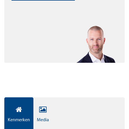
sport en ontspanning.
Appartementen
In totaal zijn er 194 appartementen en penthouses op
eigen grond te koop. De appartementen beginnen bij
circa 55 m² woonplezier. De verkoopprijzen beginnen
vanaf circa € 325.000,- vrij op naam. Dit is inclusief een
vaste parkeerplaats in de garage. Alle appartementen
zullen worden uitgerust met duurzame
vloerverwarming- en koeling, veel daglicht én
hoogwaardig sanitair en design keuken.
XL Apartments & Penthouses
De XL Apartements & Penthouse onderstrepen onze
ambities om uit te blinken in luxe. De riante living, de
Kenmerken
Media
luxe badkamer, de master bedroom met ruimte voor een