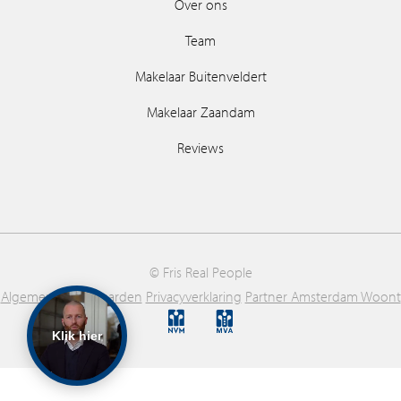
Over ons
Team
Makelaar Buitenveldert
Makelaar Zaandam
Reviews
© Fris Real People
Algemene voorwaarden
Privacyverklaring
Partner Amsterdam Woont
Klik hier