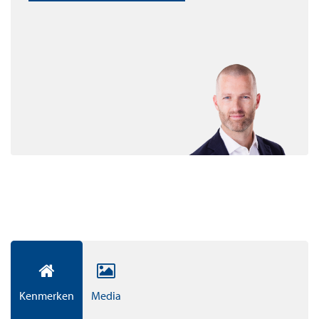
sport en ontspanning.
Appartementen
In totaal zijn er 194 appartementen en penthouses op
eigen grond te koop. De appartementen beginnen bij
circa 55 m² woonplezier. De verkoopprijzen beginnen
vanaf circa € 325.000,- vrij op naam. Dit is inclusief een
vaste parkeerplaats in de garage. Alle appartementen
zullen worden uitgerust met duurzame
vloerverwarming- en koeling, veel daglicht én
hoogwaardig sanitair en design keuken.
XL Apartments & Penthouses
De XL Apartements & Penthouse onderstrepen onze
ambities om uit te blinken in luxe. De riante living, de
Kenmerken
Media
luxe badkamer, de master bedroom met ruimte voor een