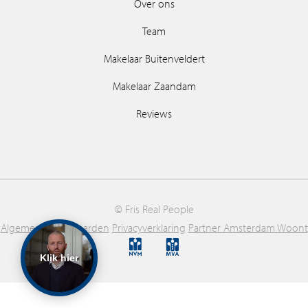
Over ons
Team
Makelaar Buitenveldert
Makelaar Zaandam
Reviews
© Fris Real People
Algemene voorwaarden
Privacyverklaring
Partner Amsterdam Woont
Klik hier