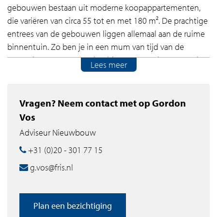
gebouwen bestaan uit moderne koopappartementen,
die variëren van circa 55 tot en met 180 m². De prachtige
entrees van de gebouwen liggen allemaal aan de ruime
binnentuin. Zo ben je in een mum van tijd van de
gezonde groene omgeving binnen en andersom. In de
Lees meer
garage onder de gebouwen is niet alleen rekening
gehouden met je eigen parkeerplaats, er is ook volop
ruimte gemaakt om je fietsen te stallen.
Vragen? Neem contact met op Gordon
Vos
Unwind & rewind!
Adviseur Nieuwbouw
Olympiade is gelegen aan de weidse sportvelden van
+31 (0)20 - 301 77 15
Amstelveen. De woningen hebben gezamenlijk een
g.vos@fris.nl
heerlijk groen park met een grootte van meer dan twee
voetbalvelden. In Olympiade kun je jouw actieve
levensstijl koppelen aan een gezonde woonomgeving
Plan een bezichtiging
met veel comfort, daglicht, groen én volop ruimte voor