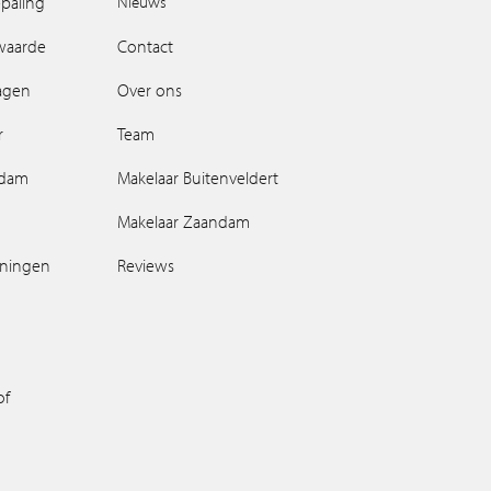
paling
Nieuws
waarde
Contact
ragen
Over ons
r
Team
ndam
Makelaar Buitenveldert
Makelaar Zaandam
oningen
Reviews
of