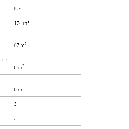
Nee
3
174 m
2
67 m
rige
2
0 m
2
0 m
3
2