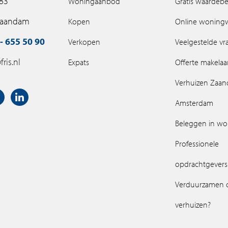
 83
Woningaanbod
Gratis waardebe
Zaandam
Kopen
Online woning
- 655 50 90
Verkopen
Veelgestelde v
ris.nl
Expats
Offerte makelaa
Verhuizen Zaa
Amsterdam
Beleggen in w
Professionele
opdrachtgevers
Verduurzamen 
verhuizen?