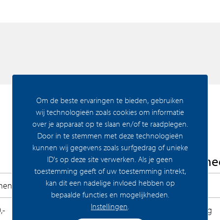
n twee voetbalvelden. In Olympiade kun je jouw
geving met veel comfort, daglicht, groen én
p eigen grond te koop. De appartementen
n beginnen vanaf circa € 325.000,- vrij op
Om de beste ervaringen te bieden, gebruiken
arage. Alle appartementen zullen worden
wij technologieën zoals cookies om informatie
veel daglicht én hoogwaardig sanitair en
over je apparaat op te slaan en/of te raadplegen.
Door in te stemmen met deze technologieën
kunnen wij gegevens zoals surfgedrag of unieke
de website Olympiadeamstelveen.nl of neem
Woning Algeme
ID's op deze site verwerken. Als je geen
toestemming geeft of uw toestemming intrekt,
kan dit een nadelige invloed hebben op
ment
Bouwrijp
bepaalde functies en mogelijkheden.
Instellingen
.
,-
Permanente bewoning