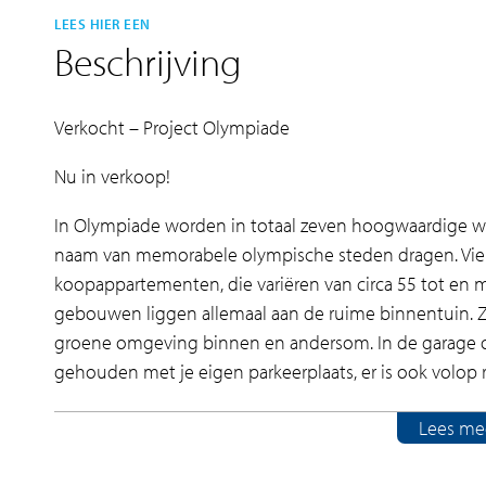
LEES HIER EEN
Beschrijving
Verkocht – Project Olympiade
Nu in verkoop!
In Olympiade worden in totaal zeven hoogwaardige w
naam van memorabele olympische steden dragen. Vie
koopappartementen, die variëren van circa 55 tot en 
gebouwen liggen allemaal aan de ruime binnentuin. 
groene omgeving binnen en andersom. In de garage o
gehouden met je eigen parkeerplaats, er is ook volop r
Unwind & rewind!
Lees me
Olympiade is gelegen aan de weidse sportvelden va