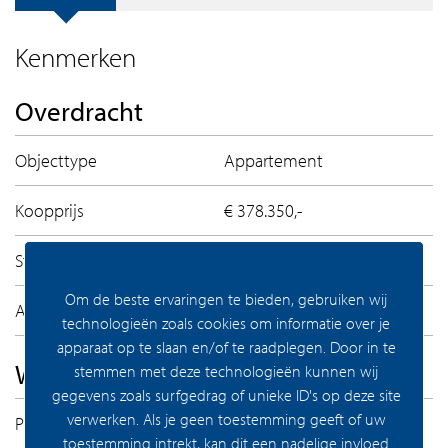
Kenmerken
Overdracht
Objecttype
Appartement
Koopprijs
€ 378.350,-
Status
Verkocht
Om de beste ervaringen te bieden, gebruiken wij
Aanvaarding
IN_OVERLEG
technologieën zoals cookies om informatie over je
apparaat op te slaan en/of te raadplegen. Door in te
Woning Algemeen
stemmen met deze technologieën kunnen wij
gegevens zoals surfgedrag of unieke ID's op deze site
verwerken. Als je geen toestemming geeft of uw
Permanente bewoning
Ja
toestemming intrekt, kan dit een nadelige invloed