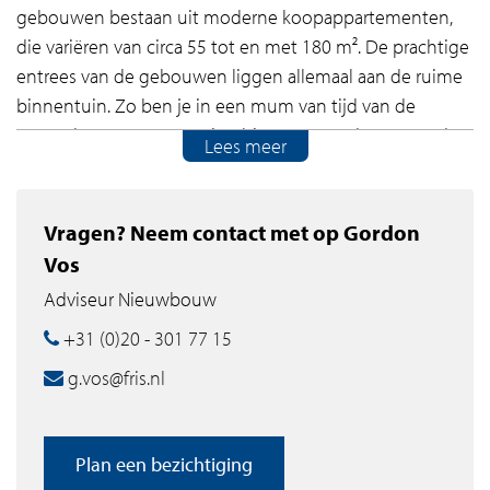
gebouwen bestaan uit moderne koopappartementen,
die variëren van circa 55 tot en met 180 m². De prachtige
entrees van de gebouwen liggen allemaal aan de ruime
binnentuin. Zo ben je in een mum van tijd van de
gezonde groene omgeving binnen en andersom. In de
Lees meer
garage onder de gebouwen is niet alleen rekening
gehouden met je eigen parkeerplaats, er is ook volop
ruimte gemaakt om je fietsen te stallen.
Vragen? Neem contact met op Gordon
Vos
Unwind & rewind!
Adviseur Nieuwbouw
Olympiade is gelegen aan de weidse sportvelden van
+31 (0)20 - 301 77 15
Amstelveen. De woningen hebben gezamenlijk een
g.vos@fris.nl
heerlijk groen park met een grootte van meer dan twee
voetbalvelden. In Olympiade kun je jouw actieve
levensstijl koppelen aan een gezonde woonomgeving
Plan een bezichtiging
met veel comfort, daglicht, groen én volop ruimte voor