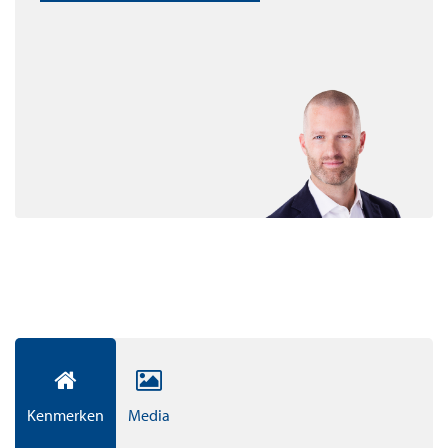
sport en ontspanning.
Appartementen
In totaal zijn er 194 appartementen en penthouses op
eigen grond te koop. De appartementen beginnen bij
circa 55 m² woonplezier. De verkoopprijzen beginnen
vanaf circa € 325.000,- vrij op naam. Dit is inclusief een
vaste parkeerplaats in de garage. Alle appartementen
zullen worden uitgerust met duurzame
vloerverwarming- en koeling, veel daglicht én
hoogwaardig sanitair en design keuken.
Meer weten over dit unieke woningaanbod? Ga naar de
website Olympiadeamstelveen.nl of neem contact op
met onze makelaars.
Kenmerken
Media