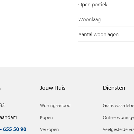
Open portiek
Woonlaag
Aantal woonlagen
m
Jouw Huis
Diensten
 83
Woningaanbod
Gratis waardebe
Zaandam
Kopen
Online woning
- 655 50 90
Verkopen
Veelgestelde v