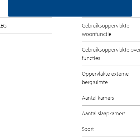
 € 1.050.000,- vrij op naam. Dit is inclusief twee
Inhoud
LEG
Gebruiksoppervlakte
de website Olympiadeamstelveen.nl of neem
woonfunctie
Gebruiksoppervlakte ove
functies
Oppervlakte externe
bergruimte
Aantal kamers
Aantal slaapkamers
Soort