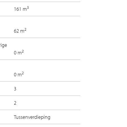
3
161 m
2
62 m
rige
2
0 m
2
0 m
3
2
Tussenverdieping