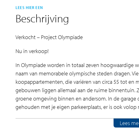
LEES HIER EEN
Beschrijving
Verkocht – Project Olympiade
Nu in verkoop!
In Olympiade worden in totaal zeven hoogwaardige w
naam van memorabele olympische steden dragen. Vie
koopappartementen, die variëren van circa 55 tot en 
gebouwen liggen allemaal aan de ruime binnentuin. 
groene omgeving binnen en andersom. In de garage o
gehouden met je eigen parkeerplaats, er is ook volop r
Unwind & rewind!
Lees me
Olympiade is gelegen aan de weidse sportvelden va