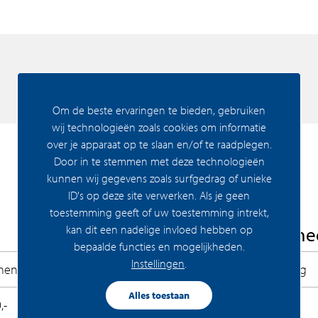
n twee voetbalvelden. In Olympiade kun je jouw
geving met veel comfort, daglicht, groen én
Om de beste ervaringen te bieden, gebruiken
p eigen grond te koop. De appartementen
wij technologieën zoals cookies om informatie
n beginnen vanaf circa € 325.000,- vrij op
over je apparaat op te slaan en/of te raadplegen.
arage. Alle appartementen zullen worden
Door in te stemmen met deze technologieën
veel daglicht én hoogwaardig sanitair en
kunnen wij gegevens zoals surfgedrag of unieke
ID's op deze site verwerken. Als je geen
toestemming geeft of uw toestemming intrekt,
kan dit een nadelige invloed hebben op
Woning Algeme
bepaalde functies en mogelijkheden.
ties om uit te blinken in luxe. De riante
Instellingen
.
ment
Permanente bewoning
te voor een walk-in-closet en een
e die je binnen hebt, wordt aangevuld met de
Alles toestaan
,-
Recreatiewoning
ge vergezichten over het park. De