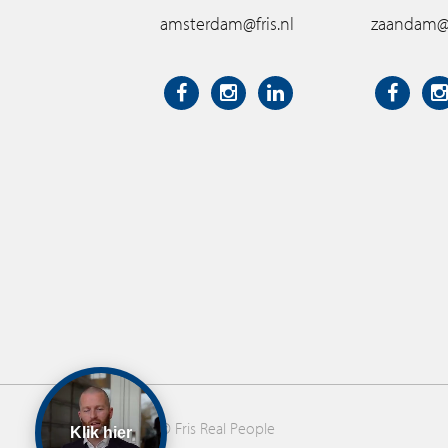
amsterdam@fris.nl
zaandam@f
© Fris Real People
Klik hier