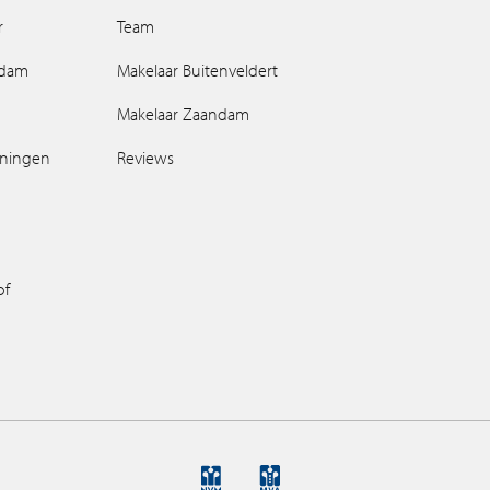
r
Team
ndam
Makelaar Buitenveldert
Makelaar Zaandam
oningen
Reviews
of