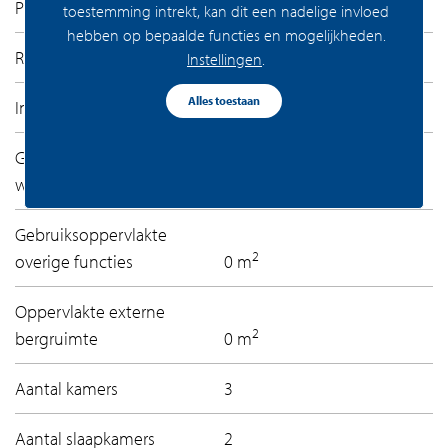
Permanente bewoning
Ja
toestemming intrekt, kan dit een nadelige invloed
hebben op bepaalde functies en mogelijkheden.
Recreatiewoning
Nee
Instellingen
.
Alles toestaan
3
Inhoud
239 m
Gebruiksoppervlakte
2
woonfunctie
92 m
Gebruiksoppervlakte
2
overige functies
0 m
Oppervlakte externe
2
bergruimte
0 m
Aantal kamers
3
Aantal slaapkamers
2