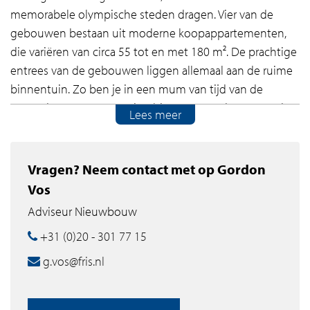
memorabele olympische steden dragen. Vier van de
gebouwen bestaan uit moderne koopappartementen,
die variëren van circa 55 tot en met 180 m². De prachtige
entrees van de gebouwen liggen allemaal aan de ruime
binnentuin. Zo ben je in een mum van tijd van de
gezonde groene omgeving binnen en andersom. In de
Lees meer
garage onder de gebouwen is niet alleen rekening
gehouden met je eigen parkeerplaats, er is ook volop
ruimte gemaakt om je fietsen te stallen.
Vragen? Neem contact met op Gordon
Vos
Unwind & rewind!
Adviseur Nieuwbouw
Olympiade is gelegen aan de weidse sportvelden van
+31 (0)20 - 301 77 15
Amstelveen. De woningen hebben gezamenlijk een
g.vos@fris.nl
heerlijk groen park met een grootte van meer dan twee
voetbalvelden. In Olympiade kun je jouw actieve
levensstijl koppelen aan een gezonde woonomgeving