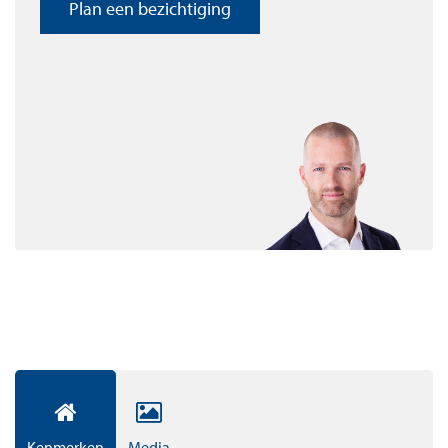
Plan een bezichtiging
met veel comfort, daglicht, groen én volop ruimte voor
sport en ontspanning.
Appartementen
In totaal zijn er 194 appartementen en penthouses op
eigen grond te koop. De appartementen beginnen bij
circa 55 m² woonplezier. De verkoopprijzen beginnen
vanaf circa € 325.000,- vrij op naam. Dit is inclusief een
vaste parkeerplaats in de garage. Alle appartementen
zullen worden uitgerust met duurzame
vloerverwarming- en koeling, veel daglicht én
hoogwaardig sanitair en design keuken.
XL Apartments & Penthouses
De XL Apartements & Penthouse onderstrepen onze
ambities om uit te blinken in luxe. De riante living, de
Kenmerken
Media