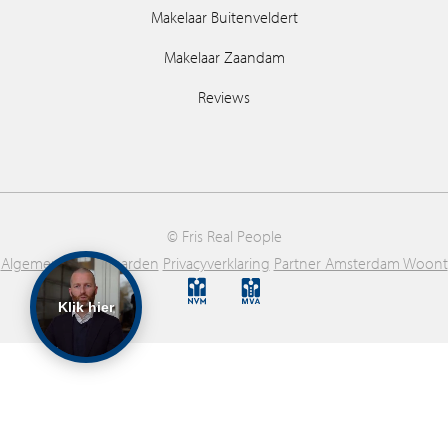
Makelaar Buitenveldert
Makelaar Zaandam
Reviews
© Fris Real People
Algemene voorwaarden
Privacyverklaring
Partner Amsterdam Woont
Klik hier