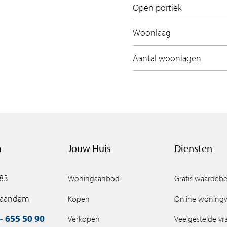
Open portiek
Woonlaag
Aantal woonlagen
m
Jouw Huis
Diensten
 83
Woningaanbod
Gratis waardebe
Zaandam
Kopen
Online woning
- 655 50 90
Verkopen
Veelgestelde v