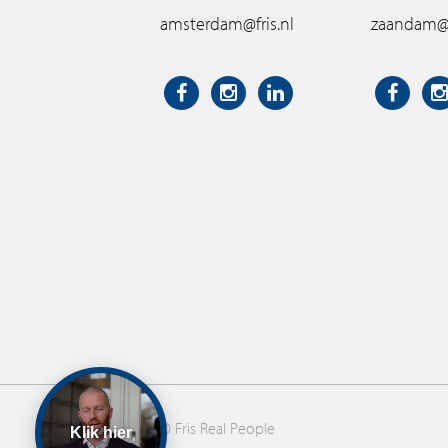
amsterdam@fris.nl
zaandam@f
© Fris Real People
Klik hier