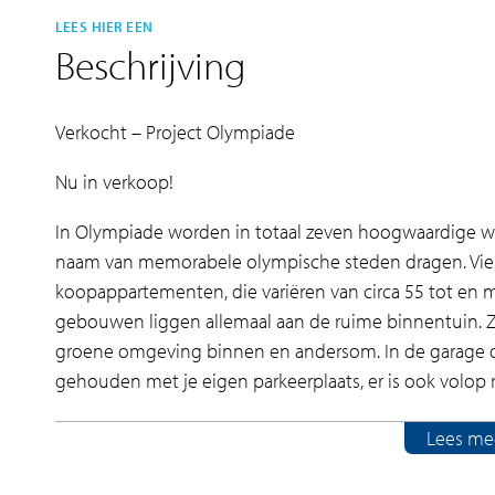
LEES HIER EEN
Beschrijving
Verkocht – Project Olympiade
Nu in verkoop!
In Olympiade worden in totaal zeven hoogwaardige w
naam van memorabele olympische steden dragen. Vie
koopappartementen, die variëren van circa 55 tot en 
gebouwen liggen allemaal aan de ruime binnentuin. 
groene omgeving binnen en andersom. In de garage o
gehouden met je eigen parkeerplaats, er is ook volop r
Unwind & rewind!
Lees me
Olympiade is gelegen aan de weidse sportvelden va