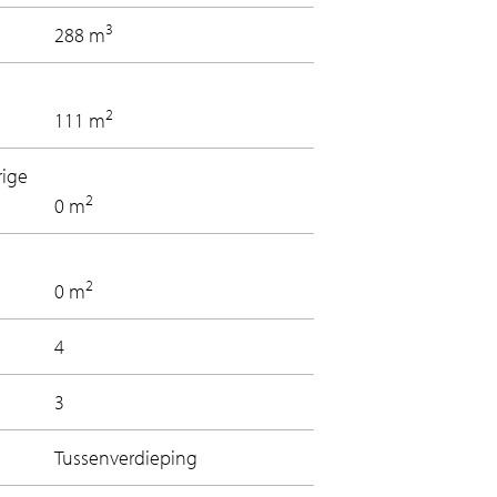
3
288 m
2
111 m
rige
2
0 m
2
0 m
4
3
Tussenverdieping