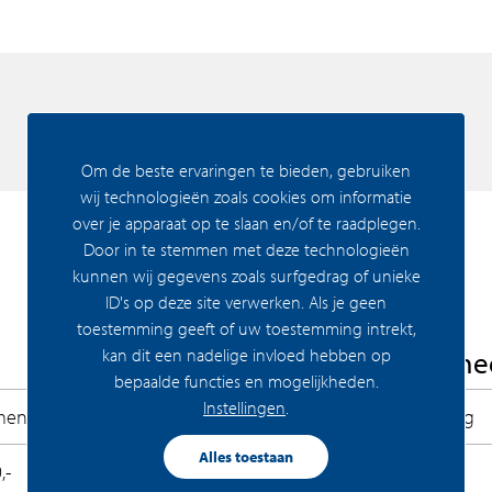
n twee voetbalvelden. In Olympiade kun je jouw
geving met veel comfort, daglicht, groen én
Om de beste ervaringen te bieden, gebruiken
p eigen grond te koop. De appartementen
wij technologieën zoals cookies om informatie
n beginnen vanaf circa € 325.000,- vrij op
over je apparaat op te slaan en/of te raadplegen.
arage. Alle appartementen zullen worden
Door in te stemmen met deze technologieën
veel daglicht én hoogwaardig sanitair en
kunnen wij gegevens zoals surfgedrag of unieke
ID's op deze site verwerken. Als je geen
toestemming geeft of uw toestemming intrekt,
kan dit een nadelige invloed hebben op
Woning Algeme
bepaalde functies en mogelijkheden.
ties om uit te blinken in luxe. De riante
Instellingen
.
ment
Permanente bewoning
te voor een walk-in-closet en een
e die je binnen hebt, wordt aangevuld met de
Alles toestaan
,-
Recreatiewoning
ge vergezichten over het park. De