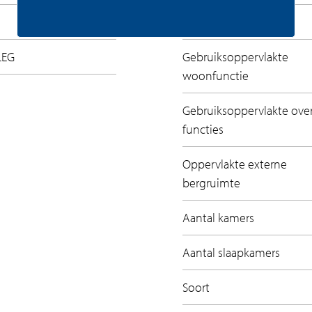
 € 1.050.000,- vrij op naam. Dit is inclusief twee
Inhoud
LEG
Gebruiksoppervlakte
de website Olympiadeamstelveen.nl of neem
woonfunctie
Gebruiksoppervlakte ove
functies
Oppervlakte externe
bergruimte
Aantal kamers
Aantal slaapkamers
Soort