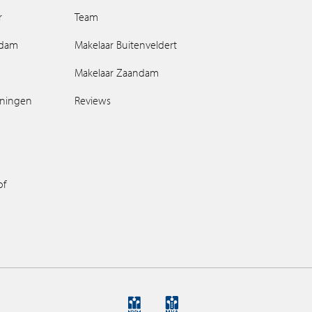
r
Team
ndam
Makelaar Buitenveldert
Makelaar Zaandam
oningen
Reviews
of