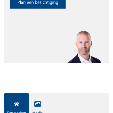
Plan een bezichtiging
met veel comfort, daglicht, groen én volop ruimte voor
sport en ontspanning.
Appartementen
In totaal zijn er 194 appartementen en penthouses op
eigen grond te koop. De appartementen beginnen bij
circa 55 m² woonplezier. De verkoopprijzen beginnen
vanaf circa € 325.000,- vrij op naam. Dit is inclusief een
vaste parkeerplaats in de garage. Alle appartementen
zullen worden uitgerust met duurzame
vloerverwarming- en koeling, veel daglicht én
hoogwaardig sanitair en design keuken.
XL Apartments & Penthouses
De XL Apartements & Penthouse onderstrepen onze
ambities om uit te blinken in luxe. De riante living, de
Kenmerken
Media