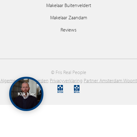
Makelaar Buitenveldert
Makelaar Zaandam
Reviews
© Fris Real People
Algemene voorwaarden
Privacyverklaring
Partner Amsterdam Woont
Klik hier