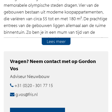
memorabele olympische steden dragen. Vier van de
gebouwen bestaan uit moderne koopappartementen,
die variëren van circa 55 tot en met 180 m². De prachtige
entrees van de gebouwen liggen allemaal aan de ruime
binnentuin. Zo ben je in een mum van tijd van de
gezonde groene omgeving binnen en andersom. In de
Lees meer
garage onder de gebouwen is niet alleen rekening
gehouden met je eigen parkeerplaats, er is ook volop
ruimte gemaakt om je fietsen te stallen.
Vragen? Neem contact met op Gordon
Vos
Unwind & rewind!
Adviseur Nieuwbouw
Olympiade is gelegen aan de weidse sportvelden van
+31 (0)20 - 301 77 15
Amstelveen. De woningen hebben gezamenlijk een
g.vos@fris.nl
heerlijk groen park met een grootte van meer dan twee
voetbalvelden. In Olympiade kun je jouw actieve
levensstijl koppelen aan een gezonde woonomgeving