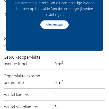
Permanente bewoning
Ja
toestemming intrekt, kan dit een nadelige invloed
hebben op bepaalde functies en mogelijkheden.
Recreatiewoning
Nee
Instellingen
.
Alles toestaan
3
Inhoud
288 m
Gebruiksoppervlakte
2
woonfunctie
111 m
Gebruiksoppervlakte
2
overige functies
0 m
Oppervlakte externe
2
bergruimte
0 m
Aantal kamers
4
Aantal slaapkamers
3