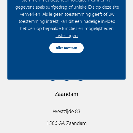
Amsterdam
gegevens zoals surfgedrag of unieke ID's op deze site
verwerken. Als je geen toestemming geeft of uw
Buitenveldertselaan 42
toestemming intrekt, kan dit een nadelige invloed
hebben op bepaalde functies en mogelijkheden.
1081 AA Amsterdam
Instellingen
.
+31(0)20 - 301 77 15
Alles toestaan
amsterdam@fris.nl
Zaandam
Westzijde 83
1506 GA Zaandam