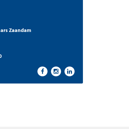
aars Zaandam
0