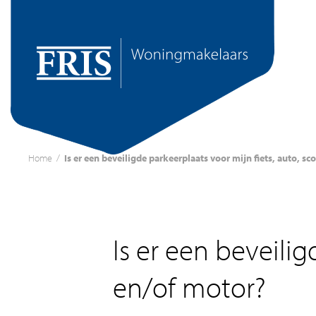
Home
/
Is er een beveiligde parkeerplaats voor mijn fiets, auto, s
Is er een beveilig
en/of motor?