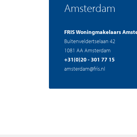
Amsterdam
FRIS Woningmakelaars Amst
Buitenveldertselaan 42
1081 AA Amsterdam
+31(0)20 - 301 77 15
amsterdam@fris.nl