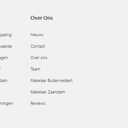
Over Ons
paling
Nieuws
waarde
Contact
ragen
Over ons
r
Team
ndam
Makelaar Buitenveldert
Makelaar Zaandam
oningen
Reviews