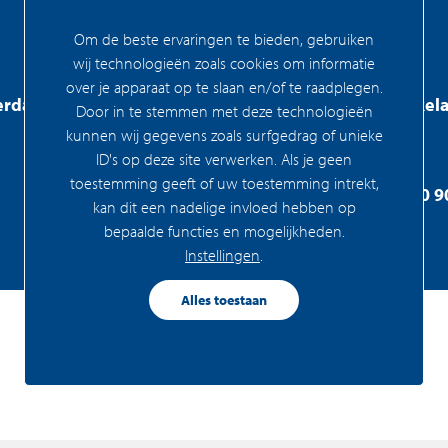
Zaandam
Om de beste ervaringen te bieden, gebruiken
wij technologieën zoals cookies om informatie
over je apparaat op te slaan en/of te raadplegen.
erdam
FRIS Woningmakel
Door in te stemmen met deze technologieën
Westzijde 83
kunnen wij gegevens zoals surfgedrag of unieke
ID's op deze site verwerken. Als je geen
1506 GA Zaandam
toestemming geeft of uw toestemming intrekt,
+31(0)75 - 655 50 9
kan dit een nadelige invloed hebben op
zaandam@fris.nl
bepaalde functies en mogelijkheden.
Instellingen
.
Alles toestaan