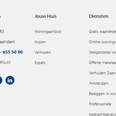
m
Jouw Huis
Diensten
 83
Woningaanbod
Gratis waardebe
Zaandam
Kopen
Online woning
- 655 50 90
Verkopen
Veelgestelde v
ris.nl
Expats
Offerte makelaa
Verhuizen Zaa
Amsterdam
Beleggen in w
Professionele
opdrachtgevers