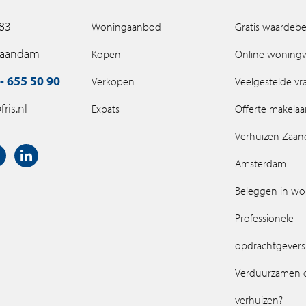
 83
Woningaanbod
Gratis waardebe
Zaandam
Kopen
Online woning
- 655 50 90
Verkopen
Veelgestelde v
ris.nl
Expats
Offerte makelaa
Verhuizen Zaa
Amsterdam
Beleggen in w
Professionele
opdrachtgevers
Verduurzamen 
verhuizen?