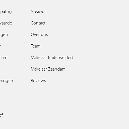
paling
Nieuws
waarde
Contact
ragen
Over ons
r
Team
ndam
Makelaar Buitenveldert
Makelaar Zaandam
oningen
Reviews
of