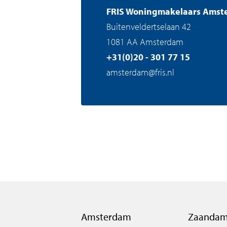
FRIS Woningmakelaars Amst
Buitenveldertselaan 42
1081 AA Amsterdam
+31(0)20 - 301 77 15
amsterdam@fris.nl
Amsterdam
Zaanda