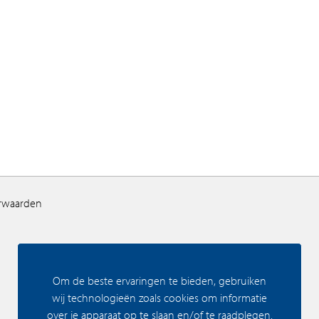
orwaarden
Om de beste ervaringen te bieden, gebruiken
wij technologieën zoals cookies om informatie
over je apparaat op te slaan en/of te raadplegen.