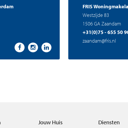
erdam
FRIS Woningmakel
Westzijde 83
1506 GA Zaandam
+31(0)75 - 655 50 9
zaandam@fris.nl
m
Jouw Huis
Diensten