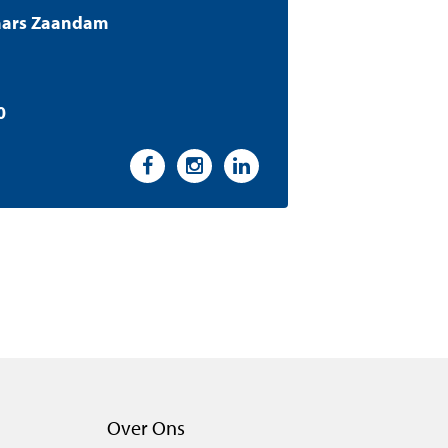
aars Zaandam
0
Over Ons